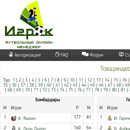
Авторизация
FAQ
Форум
Ст
Товарищес
Тур:
1
|
2
|
3
|
4
|
5
|
6
|
7
|
8
|
9
|
10
|
11
|
12
|
13
|
14
|
15
|
16
35
|
36
|
37
|
38
|
39
|
40
|
41
|
42
|
43
|
44
|
45
|
46
|
47
|
48
|
49
|
68
|
69
|
70
|
71
|
72
|
73
|
74
|
75
|
76
|
77
|
78
|
79
|
80
|
81
|
Бомбардиры
Г
М
Игрок
Р
М
М
Игрок
1
177
81
1
А. Яшкин
И. Гороч
2
140
64
2
А. Дель Пьеро
В. Арбе