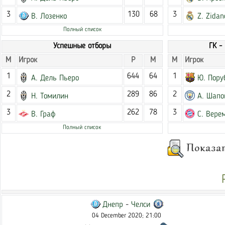
3
130
68
3
В. Лозенко
Z. Zidan
Полный список
Успешные отборы
ГК -
М
Игрок
Р
М
М
Игрок
1
644
64
1
А. Дель Пьеро
Ю. Пору
2
289
86
2
Н. Томилин
А. Шапо
3
262
78
3
В. Граф
С. Вере
Полный список
Днепр
-
Челси
04 December 2020; 21:00