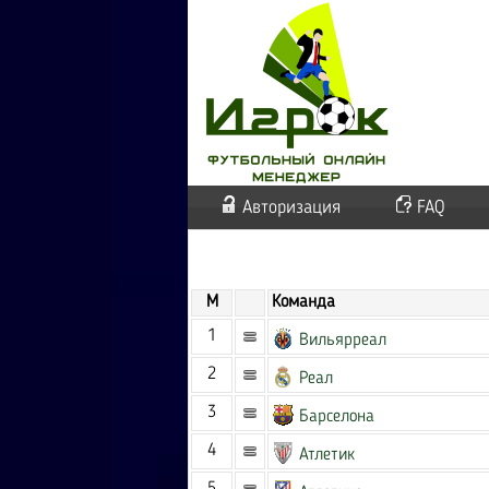
Авторизация
FAQ
М
Команда
1
Вильярреал
2
Реал
3
Барселона
4
Атлетик