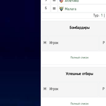
5
Атлетико
6
Малага
Тур:
1
|
Бомбардиры
М
Игрок
Р
Полный список
Успешные отборы
М
Игрок
Р
Полный список