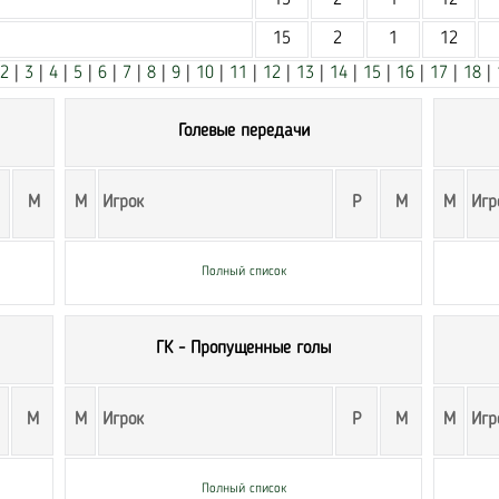
15
2
1
12
15
2
1
12
2
|
3
|
4
|
5
|
6
|
7
|
8
|
9
|
10
|
11
|
12
|
13
|
14
|
15
|
16
|
17
|
18
|
Голевые передачи
М
М
Игрок
Р
М
М
Игр
Полный список
ГК - Пропущенные голы
М
М
Игрок
Р
М
М
Игр
Полный список