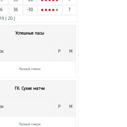
9
35
-26
7
6
36
-30
7
19
|
20
|
Успешные пасы
ок
Р
М
Полный список
ГК: Сухие матчи
ок
Р
М
Полный список