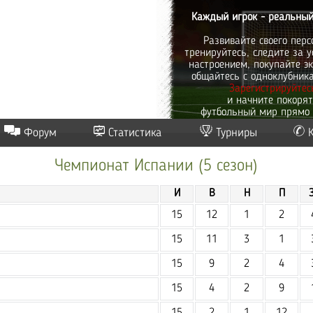
Каждый игрок - реальный
Развивайте своего перс
тренируйтесь, следите за у
настроением, покупайте эк
общайтесь с одноклубник
Зарегистрируйтес
и начните покоря
футбольный мир прямо 
Форум
Статистика
Турниры
Чемпионат Испании (5 сезон)
И
В
Н
П
15
12
1
2
15
11
3
1
15
9
2
4
15
4
2
9