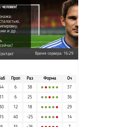
 человек!
онажа:
сталостью,
ипировку,
ами и др.
ь
ть
сейчас!
Контакт
Время сервера: 16:29
Заб
Проп
Раз
Форма
Оч
44
6
38
37
31
6
25
36
30
12
18
29
15
40
-25
14