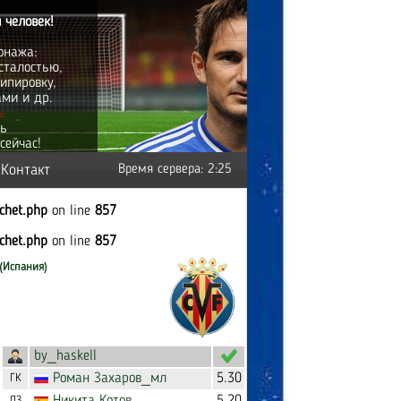
 человек!
онажа:
сталостью,
ипировку,
ами и др.
ь
ть
сейчас!
Контакт
Время сервера: 2:25
tchet.php
on line
857
tchet.php
on line
857
(Испания)
by_haskell
Роман
Захаров_мл
5.30
ГК
ЛЗ