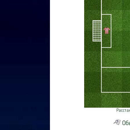
Расста
Об