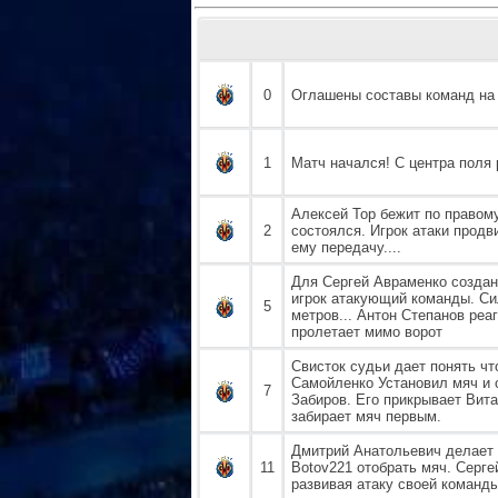
0
Оглашены составы команд на 
1
Матч начался! С центра поля 
Алексей Тор бежит по правом
2
состоялся. Игрок атаки продв
ему передачу....
Для Сергей Авраменко создан
игрок атакующий команды. Си
5
метров... Антон Степанов реаг
пролетает мимо ворот
Свисток судьи дает понять чт
Самойленко Установил мяч и о
7
Забиров. Его прикрывает Вит
забирает мяч первым.
Дмитрий Анатольевич делает 
11
Botov221 отобрать мяч. Серг
развивая атаку своей команды