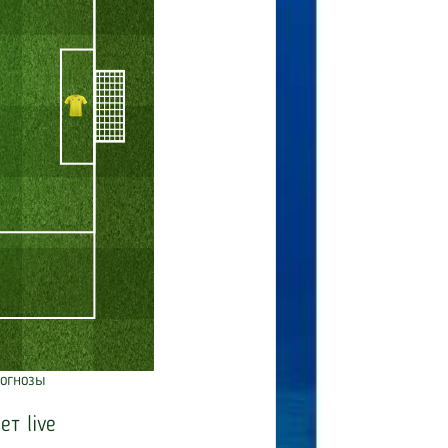
огнозы
ет live