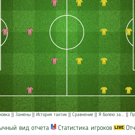
новка
||
Замены
||
История тактик
||
Сравнение
||
Я болею за...
||
Пр
ычный вид отчета
Статистика игроков
Отч