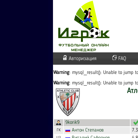
Авторизация
FAQ
Warning
: mysql_result(): Unable to jump 
Warning
: mysql_result(): Unable to jump 
Атл
9korik9
Антон
Степанов
7.
ГК
ЦЗ