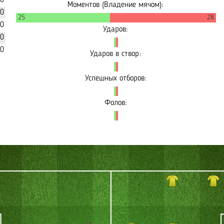
80
Моментов (Владение мячом):
00
25
28
20
Ударов:
30
10
Ударов в створ:
Успешных отборов:
Фолов: