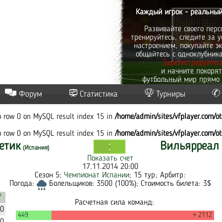
Каждый игрок - реальный
Развивайте своего перс
тренируйтесь, следите за у
настроением, покупайте эк
общайтесь с одноклубник
Зарегистрируйтес
и начните покоря
футбольный мир прямо 
Форум
Статистика
Турниры
to row 0 on MySQL result index 15 in
/home/admin/sites/vfplayer.com/o
to row 0 on MySQL result index 15 in
/home/admin/sites/vfplayer.com/o
етик
Вильярреал
(Испания)
Показать счет
17.11.2014 20:00
Сезон 5;
Чемпионат Испании
; 15 тур; Арбитр:
Погода:
Болельщиков: 3500 (100%); Стоимость билета: 3$
Расчетная сила команд:
30
449
→ 2112