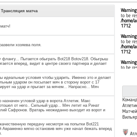
Warning
Трансляция матча
to be re
/home/ad
матч!
1712
Warning
to be re
развели хозяева поля.
/home/ad
1712
у флангу... Пытается обыграть Bot218 Botov218. Обыгрыш
Warning
игается вперед, видит в центре своего партнера и делает
to be re
/home/ad
ы идеальные условия чтобы ударить. Именно это и делает
1712
льным ударом он посылает мяч в сторону ворот с 17
ирует на удар и прыгает за мячем... Напрасно... Мяч
Warning
to be re
/home/ad
Команд
о назначен угловой удар в ворота Атлетик. Макс
1712
тошел от него.. Сильный удар... Мяч летит на Ринат
Атлети
алий Сафронов. Вратарь неожиданно выходит из ворот и
Матчей
Warning
Вильяр
to be re
качественную передачу несмотря на попытки Bot221
/home/ad
ей Авраменко мягко остановив мяч уже начал бежать вперед
1712
.
Атл