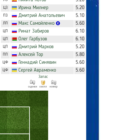
Никита
Котов
5.20
Ирина
Милнер
5.20
ЦЗ
Дмитрий
Анатольевич
5.10
ПЗ
Макс
Самойленко
5.60
ЛП
Ринат
Забиров
6.10
ЦП
Олег
Гарбузов
6.10
ЦП
Дмитрий
Марков
5.20
ЦП
Алексей
Тор
5.80
ПП
Геннадий
Синявин
5.60
ЦФ
Сергей
Авраменко
5.60
ЦФ
Запас