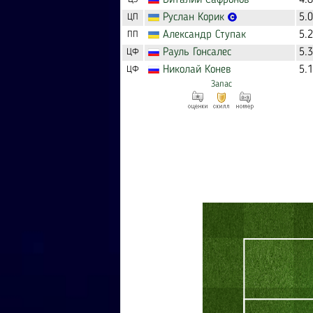
Виталий
Сафронов
4.
Руслан
Корик
5.
ЦП
Александр
Ступак
5.
ПП
Рауль
Гонсалес
5.
ЦФ
Николай
Конев
5.
ЦФ
Запас