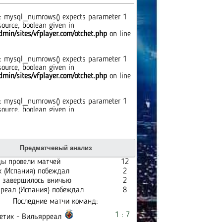
: mysql_numrows() expects parameter 1
source, boolean given in
min/sites/vfplayer.com/otchet.php
on line
: mysql_numrows() expects parameter 1
source, boolean given in
min/sites/vfplayer.com/otchet.php
on line
: mysql_numrows() expects parameter 1
source, boolean given in
min/sites/vfplayer.com/otchet.php
on line
: mysql_numrows() expects parameter 1
Предматчевый анализ
source, boolean given in
min/sites/vfplayer.com/otchet.php
on line
ы провели матчей
12
к (Испания) побеждал
2
 завершилось вничью
2
: mysql_numrows() expects parameter 1
реал (Испания) побеждал
8
source, boolean given in
Последние матчи команд:
min/sites/vfplayer.com/otchet.php
on line
1 : 7
етик - Вильярреал