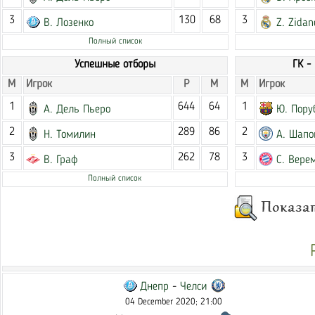
3
130
68
3
В. Лозенко
Z. Zidan
Полный список
Успешные отборы
ГК -
М
Игрок
Р
М
М
Игрок
1
644
64
1
А. Дель Пьеро
Ю. Пору
2
289
86
2
Н. Томилин
А. Шапо
3
262
78
3
В. Граф
С. Вере
Полный список
Днепр
-
Челси
04 December 2020; 21:00