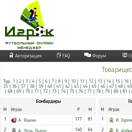
Авторизация
FAQ
Форум
С
Товарищес
Тур:
1
|
2
|
3
|
4
|
5
|
6
|
7
|
8
|
9
|
10
|
11
|
12
|
13
|
14
|
15
|
16
35
|
36
|
37
|
38
|
39
|
40
|
41
|
42
|
43
|
44
|
45
|
46
|
47
|
48
|
49
|
68
|
69
|
70
|
71
|
72
|
73
|
74
|
75
|
76
|
77
|
78
|
79
|
80
|
81
|
Бомбардиры
Г
М
Игрок
Р
М
М
Игрок
1
177
81
1
А. Яшкин
И. Гороч
2
140
64
2
А. Дель Пьеро
В. Арбе