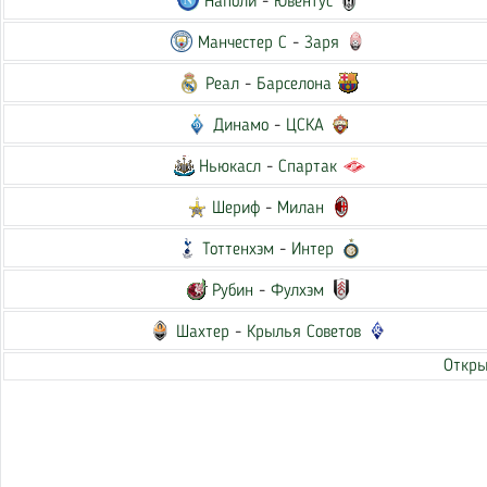
Наполи
-
Ювентус
Манчестер С
-
Заря
Реал
-
Барселона
Динамо
-
ЦСКА
Ньюкасл
-
Спартак
Шериф
-
Милан
Тоттенхэм
-
Интер
Рубин
-
Фулхэм
Шахтер
-
Крылья Советов
Откры