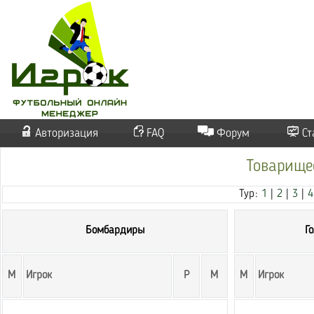
Авторизация
FAQ
Форум
Ст
Товарищес
Тур:
1
|
2
|
3
|
4
Бомбардиры
Г
М
Игрок
Р
М
М
Игрок