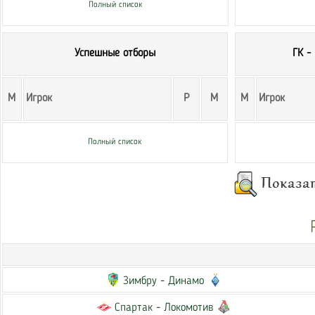
Полный список
Успешные отборы
ГК -
М
Игрок
Р
М
М
Игрок
Полный список
Зимбру
-
Динамо
Спартак
-
Локомотив