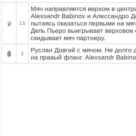
Мяч направляется верхом в центр
Alexsandr Babinov и Алессандро Д
пытаясь оказаться первыми на мяч
1.5
Дель Пьеро выигрывает верховое 
скидывает мяч партнеру.
Руслан Довгий с мячом. Не долго 
2
на правый фланг. Alexsandr Babin
Alexsandr Babinov с мячом. Полуз
подработав мяч пытается сделать
2.5
на левый фланг. Алессандро Дель
перехватить передачу, но у него э
Глеб Иванов получил мяч и сразу
попытку обыгрыша соперника. Але
3
смог остановить атакующего игрок
Глеб Иванов с мячом. Быстрая по