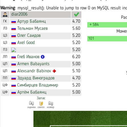
Warning
: mysql_result(): Unable to jump to row 0 on MySQL result i
diar2006
Ра
Артур
Бабаянц
4.70
ГК
→ 584
Тельман
Мусаев
5.60
ЛЗ
Момен
Олег
Саидов
5.20
ЦЗ
101
Axel
Good
5.20
ЦЗ
5.20
ПЗ
Глеб
Иванов
6.20
ЛП
Armen
Babayants
5.00
ЦП
Alexsandr
Babinov
5.10
ЦП
Эдуард
Виноградов
4.70
ПП
Симбирцев
Владимир
5.20
ЦФ
Артём
Бабаянц
5.00
ЦФ
Запас