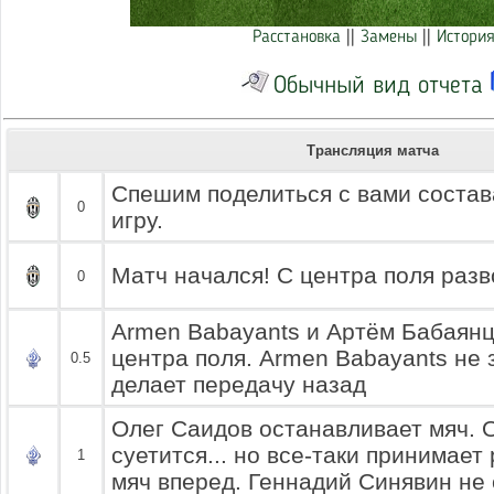
Расстановка
||
Замены
||
История
Обычный вид отчета
Трансляция матча
Спешим поделиться с вами состав
0
игру.
Матч начался! С центра поля разв
0
Armen Babayants и Артём Бабаянц
центра поля. Armen Babayants не
0.5
делает передачу назад
Олег Саидов останавливает мяч. 
суетится... но все-таки принимае
1
мяч вперед. Геннадий Синявин не