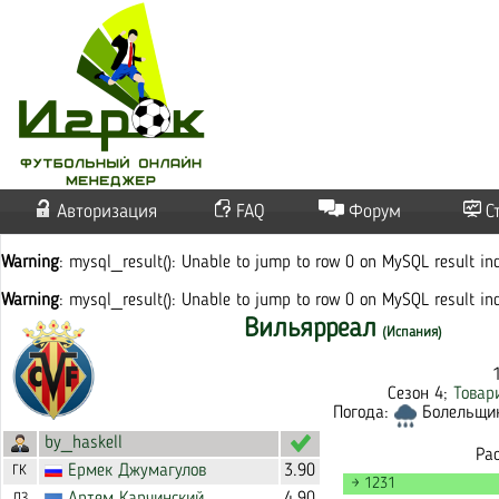
Авторизация
FAQ
Форум
С
Warning
: mysql_result(): Unable to jump to row 0 on MySQL result i
Warning
: mysql_result(): Unable to jump to row 0 on MySQL result i
Вильярреал
(Испания)
Сезон 4;
Товар
Погода:
Болельщико
by_haskell
Ра
Ермек
Джумагулов
3.90
ГК
→ 1231
ЛЗ