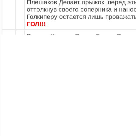
Плешаков Делает прыжок, перед эт
оттолкнув своего соперника и нанос
Голкиперу остается лишь проважать
ГОЛ!!!
Руслан Корик и Роман Букша Разве
поля. Болельщики гонят своих игрок
7
никому не нравится когда их любим
пропускает гол.
максим ломов ...Красивый пас в его
Роман Букша вырывается один на о
соперников обогнав Хэнк Муди. А м
мяч мог перехватить Дмитрий Яковле
не получилось.. Атакующий носком
10
перебросить мяч через выбежавшег
голкипера... И это у него получается
устремляется назад, за мячом... И 
рукой выбрасывает мяч в поле.