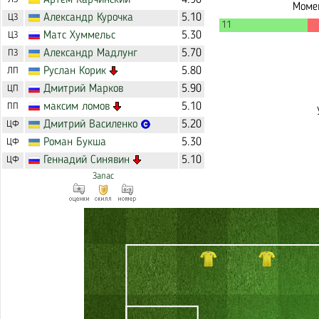
Артем
Карчинский
4.90
Момен
Александр
Курочка
5.10
ЦЗ
11
Матс
Хуммельс
5.30
ЦЗ
Александр
Мадлунг
5.70
ПЗ
Руслан
Корик
5.80
ЛП
Дмитрий
Марков
5.90
ЦП
максим
ломов
5.10
ПП
Дмитрий
Василенко
5.20
ЦФ
Роман
Букша
5.30
ЦФ
Геннадий
Синявин
5.10
ЦФ
Запас