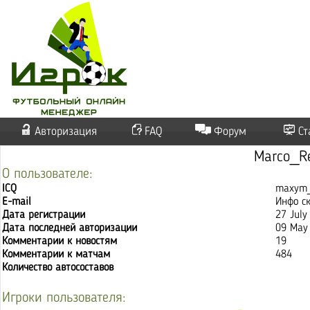
Авторизация
FAQ
Форум
Ст
Marco_R
О пользователе:
ICQ
maxym_
E-mail
Инфо с
Дата регистрации
27 July
Дата последней авторизации
09 May
Комментарии к новостям
19
Комментарии к матчам
484
Количество автосоставов
Игроки пользователя: