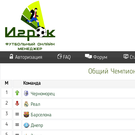
Авторизация
FAQ
Форум
Ст
Общий Чемпиона
М
Команда
1
Черноморец
2
Реал
3
Барселона
4
Днепр