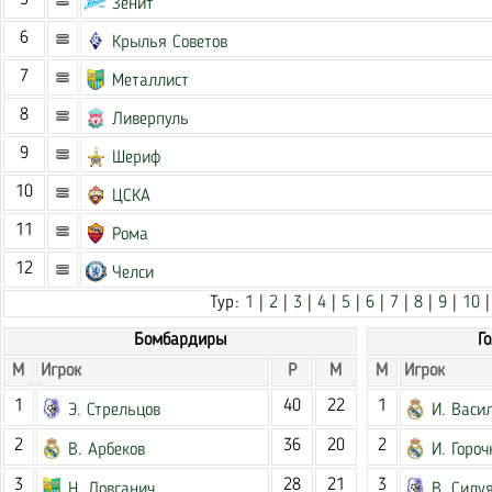
5
Зенит
6
Крылья Советов
7
Металлист
8
Ливерпуль
9
Шериф
10
ЦСКА
11
Рома
12
Челси
Тур:
1
|
2
|
3
|
4
|
5
|
6
|
7
|
8
|
9
|
10
Бомбардиры
Г
М
Игрок
Р
М
М
Игрок
1
40
22
1
Э. Стрельцов
И. Васи
2
36
20
2
В. Арбеков
И. Гороч
3
28
21
3
Н. Довганич
В. Силу