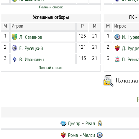
Полный список
Успешные отборы
ГК -
М
Игрок
Р
М
М
Игрок
1
125
21
1
Л. Семенов
И. Нуре
2
121
21
2
Е. Русецкий
Д. Кудр
3
113
21
3
В. Иванович
П. Рейн
Полный список
Днепр
-
Реал
Рома
-
Челси