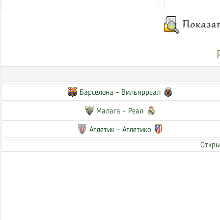
Барселона
-
Вильярреал
Малага
-
Реал
Атлетик
-
Атлетико
Откры