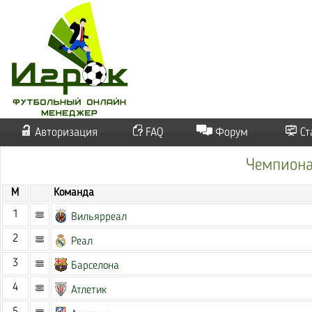
Авторизация
FAQ
Форум
Ст
Чемпиона
М
Команда
1
Вильярреал
2
Реал
3
Барселона
4
Атлетик