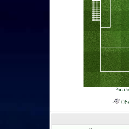
Расста
Об