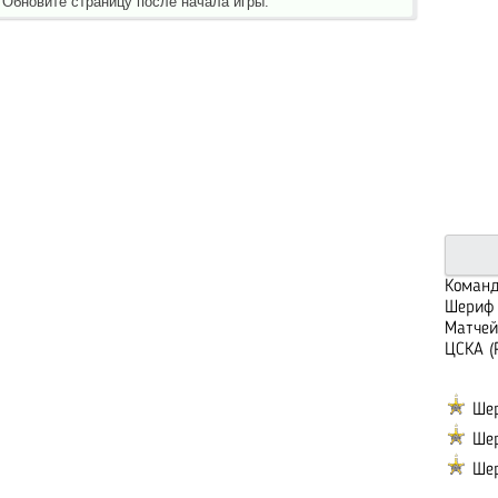
 Обновите страницу после начала игры.
Команд
Шериф 
Матчей
ЦСКА (
Шер
Шер
Шер