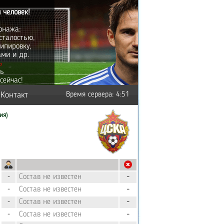
 человек!
онажа:
сталостью,
ипировку,
ами и др.
ь
ть
сейчас!
Контакт
Время сервера: 4:51
ия)
Состав не известен
-
-
Состав не известен
-
-
Состав не известен
-
-
Состав не известен
-
-