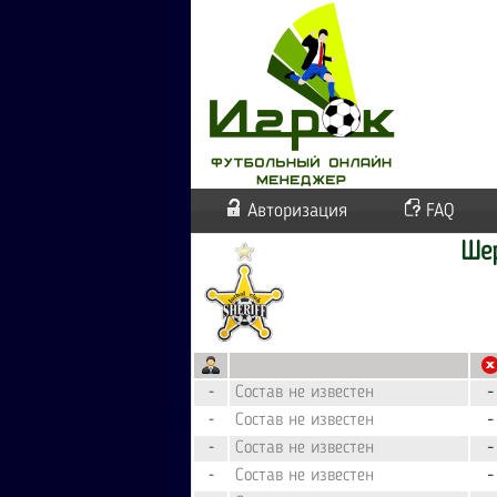
Авторизация
FAQ
Ше
Состав не известен
-
-
Состав не известен
-
-
Состав не известен
-
-
Состав не известен
-
-