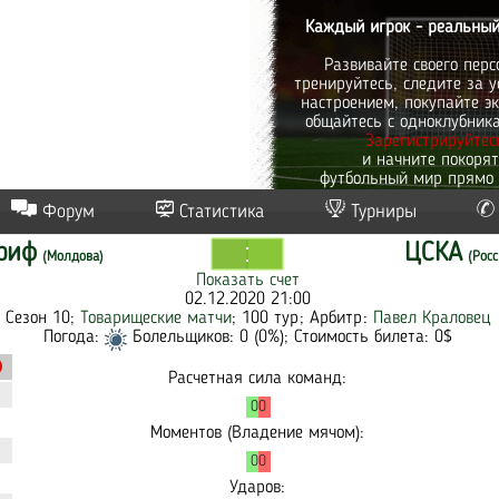
Каждый игрок - реальный
Развивайте своего перс
тренируйтесь, следите за у
настроением, покупайте эк
общайтесь с одноклубник
Зарегистрируйтес
и начните покоря
футбольный мир прямо 
Форум
Статистика
Турниры
риф
ЦСКА
(Молдова)
(Росс
Показать счет
02.12.2020 21:00
Сезон 10;
Товарищеские матчи
; 100 тур; Арбитр:
Павел Краловец
Погода:
Болельщиков: 0 (0%); Стоимость билета: 0$
Расчетная сила команд:
0
0
Моментов (Владение мячом):
0
0
Ударов: