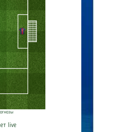
огнозы
ет live