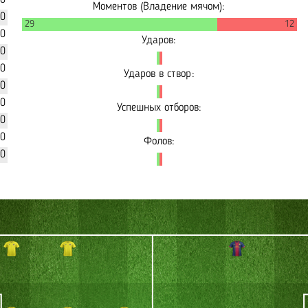
90
Моментов (Владение мячом):
70
29
12
20
Ударов:
90
30
Ударов в створ:
40
00
Успешных отборов:
00
00
Фолов:
10