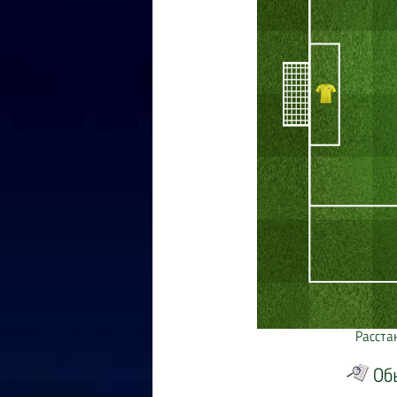
Расста
Об