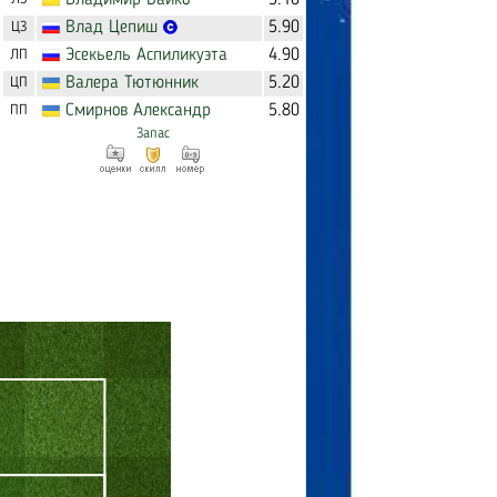
Владимир
Байко
5.10
Влад
Цепиш
5.90
ЦЗ
Эсекьель
Аспиликуэта
4.90
ЛП
Валера
Тютюнник
5.20
ЦП
Смирнов
Александр
5.80
ПП
Запас