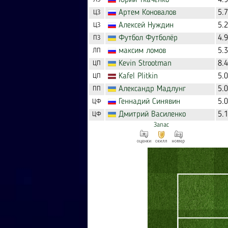
Юрий
Ткаченко
4.
Артем
Коновалов
5.
ЦЗ
Алексей
Нуждин
5.
ЦЗ
Футбол
Футболёр
4.
ПЗ
максим
ломов
5.
ЛП
Kevin
Strootman
8.
ЦП
Kafel
Plitkin
5.
ЦП
Александр
Мадлунг
5.
ПП
Геннадий
Синявин
5.
ЦФ
Дмитрий
Василенко
5.
ЦФ
Запас