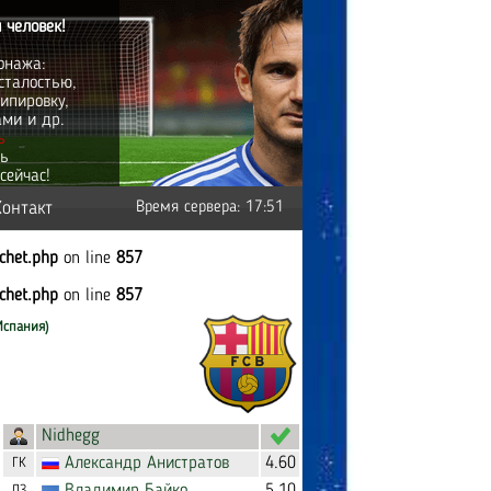
 человек!
онажа:
сталостью,
ипировку,
ами и др.
ь
ть
сейчас!
Контакт
Время сервера: 17:51
tchet.php
on line
857
tchet.php
on line
857
Испания)
Nidhegg
Александр
Анистратов
4.60
ГК
ЛЗ