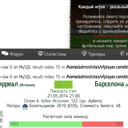
Каждый игрок - реальный
Развивайте своего перс
тренируйтесь, следите за у
настроением, покупайте эк
общайтесь с одноклубник
Зарегистрируйтес
и начните покоря
футбольный мир прямо 
Форум
Статистика
Турниры
to row 0 on MySQL result index 15 in
/home/admin/sites/vfplayer.com/o
to row 0 on MySQL result index 15 in
/home/admin/sites/vfplayer.com/o
ярреал
Барселона
(Испания)
(
Показать счет
21.05.2014 21:00
Сезон 4;
Кубок Испании
; 122 тур; Арбитр:
Погода:
Болельщиков: 2610 (65%); Стоимость билета: 4$
Расчетная сила команд:
40
1022
573