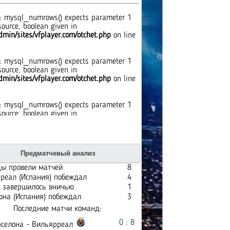
: mysql_numrows() expects parameter 1
source, boolean given in
min/sites/vfplayer.com/otchet.php
on line
: mysql_numrows() expects parameter 1
source, boolean given in
min/sites/vfplayer.com/otchet.php
on line
: mysql_numrows() expects parameter 1
source, boolean given in
min/sites/vfplayer.com/otchet.php
on line
: mysql_numrows() expects parameter 1
Предматчевый анализ
source, boolean given in
min/sites/vfplayer.com/otchet.php
on line
ы провели матчей
8
реал (Испания) побеждал
4
 завершилось вничью
1
: mysql_numrows() expects parameter 1
она (Испания) побеждал
3
source, boolean given in
Последние матчи команд:
min/sites/vfplayer.com/otchet.php
on line
0 : 8
селона - Вильярреал