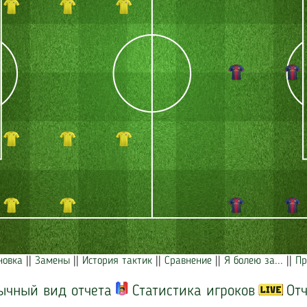
новка
||
Замены
||
История тактик
||
Сравнение
||
Я болею за...
||
Пр
ычный вид отчета
Статистика игроков
Отч