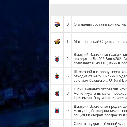
0
Оглашены составы команд на 
1
Матч начался! С центра поля 
Дмитрий Василенко находится
2
находится Bot202 Botov202. А
получается, но защитник в п
Штрафной в сторону ворот ком
5
отходит от него. Сильный уда
выстрел бьющего... Отбил! Вра
Юрий Ткаченко отправлят круг
8
Аспиликуэта пытался перехват
Принимает "круглого" и начин
Дмитрий Василенко продвигае
9
Атакующий предпринимает попы
защитник сыграл прекрасно и 
Свисток судьи... Угловой уда