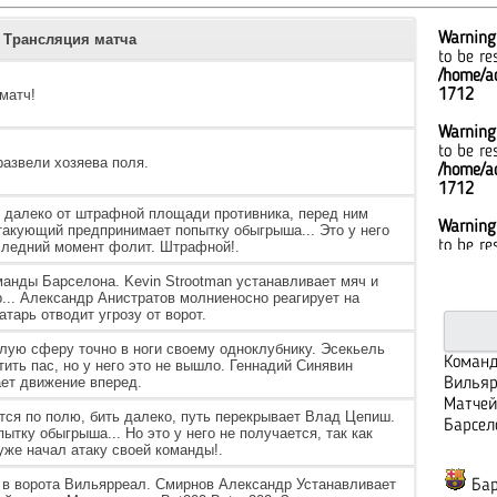
Warning
Трансляция матча
to be re
/home/ad
матч!
1712
Warning
to be re
развели хозяева поля.
/home/ad
1712
 далеко от штрафной площади противника, перед ним
Warning
такующий предпринимает попытку обыгрыша... Это у него
to be re
оследний момент фолит. Штрафной!.
/home/ad
анды Барселона. Kevin Strootman устанавливает мяч и
1712
р... Александр Анистратов молниеносно реагирует на
тарь отводит угрозу от ворот.
Warning
to be re
лую сферу точно в ноги своему одноклубнику. Эсекьель
/home/ad
Команд
ить пас, но у него это не вышло. Геннадий Синявин
1712
ает движение вперед.
Вильяр
Матчей
Warning
тся по полю, бить далеко, путь перекрывает Влад Цепиш.
Барсел
тку обыгрыша... Но это у него не получается, так как
to be re
уже начал атаку своей команды!.
/home/ad
1712
р в ворота Вильярреал. Смирнов Александр Устанавливает
Бар