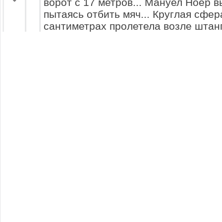
ворот с 17 метров... Мануел Ноер в
пытаясь отбить мяч... Круглая сфер
сантиметрах пролетела возле штанг
Артур Мирошниченко делает длинн
пытаясь вывести один на один с го
соперников Тиша Волгоградский. П
мяч Bot209 Botov209 провалилась.
10
Волгоградский. Однако, форварда 
Bot207 Botov207 И выбил мяч в пол
ликвидировав опастность у своих в
Тиша Волгоградский мчится по прав
Принимает решение обыграть ставш
Олександр Гуртий. Это у него не пол
11
защитник сыграл прекрасно и уже н
команды!.
Роман Бредихин бежит по левому фл
обыграть Bot221 Botov221. Это у не