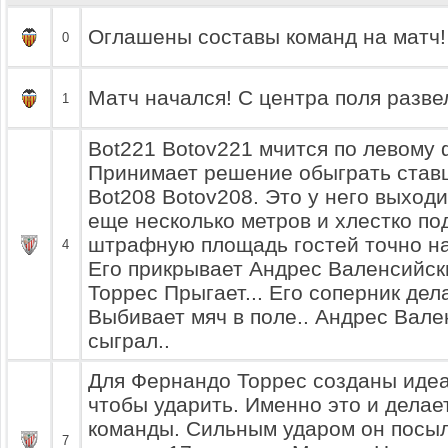
Оглашены составы команд на матч!
0
Матч начался! С центра поля разве
1
Bot221 Botov221 мчится по левому ф
Принимает решение обыграть ставш
Bot208 Botov208. Это у него выходи
еще несколько метров и хлестко по
штрафную площадь гостей точно н
4
Его прикрывает Андрес Валенсийск
Торрес Прыгает... Его соперник дела
Выбивает мяч в поле.. Андрес Вале
сыграл..
Для Фернандо Торрес созданы иде
чтобы ударить. Именно это и делае
команды. Сильным ударом он посыл
7