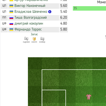
Артур
Мирошниченко
7.00
Момен
Виктор
Наконечный
5.60
ЦП
35
Владислав
Шевченко
5.40
ЦП
Тиша
Волгоградский
6.20
ПП
дмитрий
кокоулин
4.80
ЦФ
Фернандо
Торрес
5.80
ЦФ
Запас