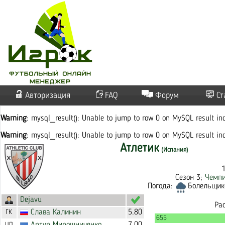
Авторизация
FAQ
Форум
Ст
Warning
: mysql_result(): Unable to jump to row 0 on MySQL result i
Warning
: mysql_result(): Unable to jump to row 0 on MySQL result i
Атлетик
(Испания)
Сезон 3;
Чемпи
Погода:
Болельщико
Dejavu
Ра
Слава
Калинин
5.80
ГК
655
ЦП