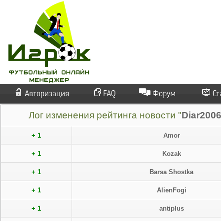
Авторизация
FAQ
Форум
Ст
Лог изменения рейтинга новости "
Diar200
+ 1
Amor
+ 1
Kozak
+ 1
Barsa Shostka
+ 1
AlienFogi
+ 1
antiplus