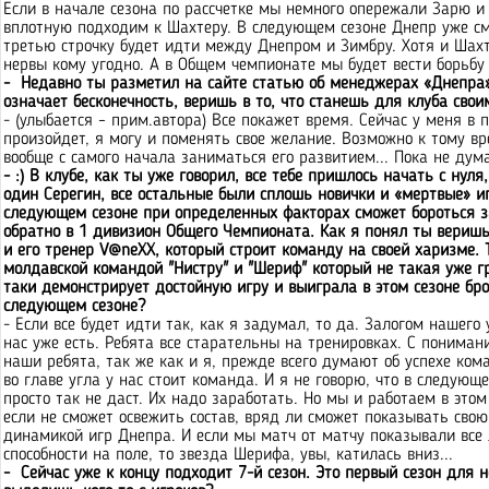
Если в начале сезона по рассчетке мы немного опережали Зарю и 
вплотную подходим к Шахтеру. В следующем сезоне Днепр уже см
третью строчку будет идти между Днепром и Зимбру. Хотя и Шахтё
нервы кому угодно. А в Общем чемпионате мы будет вести борьбу 
- Недавно ты разметил на сайте статью об менеджерах «Днепра». 
означает бесконечность, веришь в то, что станешь для клуба св
- (улыбается – прим.автора) Все покажет время. Сейчас у меня в 
произойдет, я могу и поменять свое желание. Возможно к тому вр
вообще с самого начала заниматься его развитием... Пока не дум
- :) В клубе, как ты уже говорил, все тебе пришлось начать с нуля
один Серегин, все остальные были сплошь новички и «мертвые» игр
следующем сезоне при определенных факторах сможет бороться 
обратно в 1 дивизион Общего Чемпионата. Как я понял ты веришь
и его тренер V@neXX, который строит команду на своей харизме. 
молдавской командой "Нистру" и "Шериф" который не такая уже г
таки демонстрирует достойную игру и выиграла в этом сезоне бр
следующем сезоне?
- Если все будет идти так, как я задумал, то да. Залогом нашего
нас уже есть. Ребята все старательны на тренировках. С понимани
наши ребята, так же как и я, прежде всего думают об успехе кома
во главе угла у нас стоит команда. И я не говорю, что в следую
просто так не даст. Их надо заработать. Но мы и работаем в это
если не сможет освежить состав, вряд ли сможет показывать свою
динамикой игр Днепра. И если мы матч от матчу показывали все 
способности на поле, то звезда Шерифа, увы, катилась вниз...
- Сейчас уже к концу подходит 7-й сезон. Это первый сезон для 