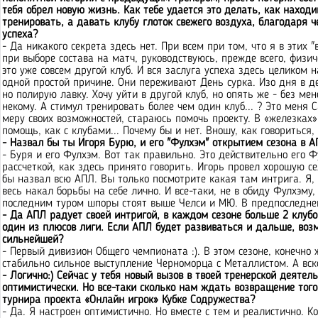
тебя обрел новую жизнь. Как тебе удается это делать, как находи
тренировать, а давать клубу глоток свежего воздуха, благодаря ч
успеха?
- Да никакого секрета здесь нет. При всем при том, что я в этих
при выборе состава на матч, руководствуюсь, прежде всего, физи
это уже совсем другой клуб. И вся заслуга успеха здесь целиком 
одной простой причине. Они переживают День сурка. Изо дня в ден
но полирую лавку. Хочу уйти в другой клуб, но опять же - без м
некому. А стимул тренировать более чем один клуб... ? Это меня С
меру своих возможностей, стараюсь помочь проекту. В «железках»
помощь, как с клубами... Почему бы и нет. Вношу, как говориться, 
- Назвал бы ты Игоря Бурю, и его "Фулхэм" открытием сезона в 
- Буря и его Фулхэм. Вот так правильно. Это действительно его 
рассчеткой, как здесь принято говорить. Игорь провел хорошую с
бы назвал всю АПЛ. Вы только посмотрите какая там интрига. Я, 
весь накал борьбы на себе лично. И все-таки, не в обиду Фулхэму
последним туром шпоры стоят выше Челси и МЮ. В предпоследнем
- Да АПЛ радует своей интригой, в каждом сезоне больше 2 клубо
один из плюсов лиги. Если АПЛ будет развиваться и дальше, воз
сильнейшей?
- Первый дивизион Общего чемпионата :). В этом сезоне, конечно
стабильно сильное выступление Черноморца с Металлистом. А вско
- Логично:) Сейчас у тебя новый вызов в твоей тренерской деятел
оптимистически. Но все-таки сколько нам ждать возвращение тог
турнира проекта «Онлайн игрок» Кубке Содружества?
- Да. Я настроен оптимистично. Но вместе с тем и реалистично. 