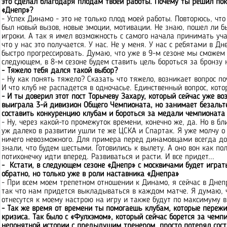
это сделал благодаря плодам твоей работы. Почему ты решил пок
«Днепр»?
- Успех Динамо - это не только плод моей работы. Повторюсь, чт
был новый вызов, новые эмоции, мотивации. Не знаю, пошел ли б
игроки. А так я имел возможность с самого начала принимать уч
что у нас это получается. У нас. Не у меня. У нас с ребятами в 
быстро прогрессировать. Думаю, что уже в 9-м сезоне мы сможем
следующем, в 8-м сезоне будем ставить цель бороться за бронзу
- Тяжело тебя дался такой выбор?
- Ну как понять тяжело? Сказать что тяжело, возникает вопрос по
И что клуб не распадется в одночасье. Единственный вопрос, кото
- И ты доверил этот пост Торычеву Захару, который сейчас уже в
выиграла 3-й дивизион Общего Чемпионата, но занимает безаль
составить конкуренцию клубам и бороться за медали чемпионата 
- Ну, через какой-то промежуток времени, конечно же, да. Но в 
уж далеко в развитии ушли те же ЦСКА и Спартак. Я уже молчу о
ничего невозможного. Для примера перед динамовцами всегда до
знали, что будем шестыми. Готовились к вылету. А оно вон как пол
потихонечку идти вперед. Развиваться и расти. И все придет...
- Кстати, в следующем сезоне «Днепр» с москвичами будет играт
обратно, но только уже в роли наставника «Днепра»
- При всем моем трепетном отношении к Динамо, я сейчас в Днеп
так что нам придется выкладываться в каждом матче. Я думаю, 
отнесутся к моему настрою на игру и также будут по максимуму 
- Так же время от времени ты помогаешь клубам, которые пережи
кризиса. Так было с «Фулхэмом», который сейчас борется за чемпи
непонятной истории с предыдущим тренером, просто потерял соста