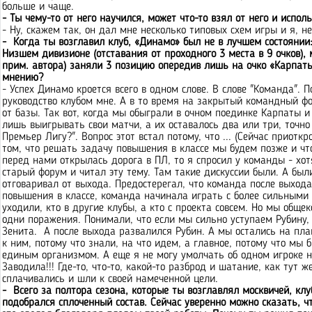
больше и чаще.
- Ты чему-то от него научился, может что-то взял от него и испо
- Ну, скажем так, он дал мне несколько типовых схем игры и я, н
- Когда ты возглавил клуб, «Динамо» был не в лучшем состоянии:
Низшем дивизионе (отставания от проходного 3 места в 9 очков),
прим. автора) заняли 3 позицию опередив лишь на очко «Карпаты
мнению?
- Успех Динамо кроется всего в одном слове. В слове "Команда".
руководство клубом мне. А в то время на закрытый командный ф
от базы. Так вот, когда мы обыграли в очном поединке Карпаты и
лишь выигрывать свои матчи, а их оставалось два или три, точн
Премьер Лигу?". Вопрос этот встал потому, что ... (Сейчас приотк
том, что решать задачу повышения в классе мы будем позже и что
перед нами открылась дорога в ПЛ, то я спросил у команды - хот
старый форум и читал эту тему. Там такие дискуссии были. А были
отговаривал от выхода. Предостерегал, что команда после выхода
повышения в классе, команда начинала играть с более сильными
уходили, кто в другие клубы, а кто с проекта совсем. Но мы об
одни поражения. Понимали, что если мы сильно уступаем Рубину, т
Зенита. А после выхода развалился Рубин. А мы остались на пла
к ним, потому что знали, на что идем, а главное, потому что мы
единым организмом. А еще я не могу умолчать об одном игроке 
Заводила!!! Где-то, что-то, какой-то разброд и шатание, как тут 
сплачивались и шли к своей намеченной цели.
- Всего за полтора сезона, которые ты возглавлял москвичей, кл
подобрался сплоченный состав. Сейчас уверенно можно сказать, ч