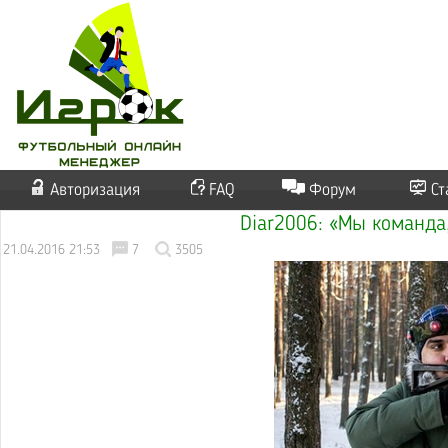
Авторизация
FAQ
Форум
Ст
Diar2006: «Мы команда,
21.04.2016 21:53
7
3505