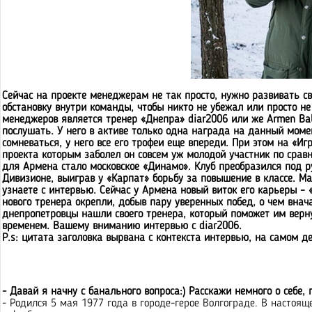
Сейчас на проекте менеджерам не так просто, нужно развивать с
обстановку внутри команды, чтобы никто не убежал или просто не
менеджеров является тренер «Днепра» diar2006 или же Armen Bab
послушать. У него в активе только одна награда на данный момен
сомневаться, у него все его трофеи еще впереди. При этом на «Иг
проекта которым заболел он совсем уж молодой участник по сра
для Армена стало московское «Динамо». Клуб преобразился под р
Дивизионе, выиграв у «Карпат» борьбу за повышение в классе. Ма
узнаете с интервью. Сейчас у Армена новый виток его карьеры – 
нового тренера окрепли, добыв пару уверенных побед, о чем внач
днепропетровцы нашли своего тренера, который поможет им верну
временем. Вашему вниманию интервью с diar2006.
P.s: цитата заголовка вырвана с контекста интервью, на самом 
- Давай я начну с банального вопроса:) Расскажи немного о себе, 
- Родился 5 мая 1977 года в городе-герое Волгограде. В настоящ