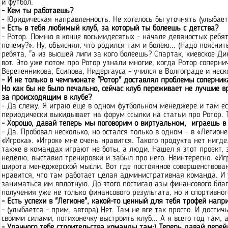
и футбол.
- Кем ты работаешь?
- Юридическая направленность. Не хотелось бы уточнять (улыбает
- Есть в тебя любимый клуб, за который ты болеешь с детства?
- Ротор. Помню в конце восьмидесятых - начале девяностых ребята
почему?». Ну, объяснял, что родился там и болею... (Надо пояснить
ребята, "а из высшей лиги за кого болеешь? Спартак, киевское Дин
вот. Это уже потом про Ротор узнали многие, когда Ротор соперни
Веретенникова, Есипова, Нидергауса - учился в Волгограде и неск
- И не только в чемпионате "Ротор" доставлял проблемы соперни
Но как бы не было печально, сейчас клуб переживает не лучшие в
за происходящим в клубе?
- Да слежу. Я играю еще в одном футбольном менеджере и там ес
периодически выкидывает на форум ссылки на статьи про Ротор. Т
- Хорошо, давай теперь мы поговорим о виртуальном, играешь в
- Да. Пробовал несколько, но остался только в одном – в «Легион
«Игрока». «Игрок» мне очень нравится. Такого продукта нет нигде
также в командах играют не боты, а люди. Нашел я этот проект, з
неделю, выставил тренировки и забыл про него. Неинтересно. «Иг
широта менеджерской мысли. Вот где постоянное совершенствован
нравится, что там работает целая административная команда. И у
заниматься им вплотную. До этого постигал азы финансового благ
получения уже не только финансового результата, но и спортивного
- Есть успехи в "Легионе", какой-то ценный для тебя трофей напр
- (улыбается - прим. автора) Нет. Там не все так просто. И дост
своими силами, потихонечку выстроить клуб... А я всего год там, а 
- Удачного тебе строительства команды там:) Теперь давай перей