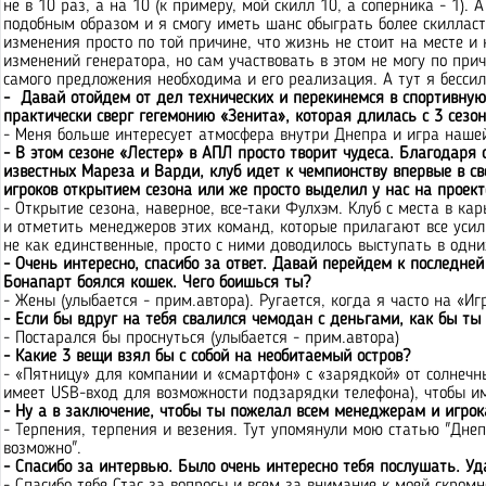
не в 10 раз, а на 10 (к примеру, мой скилл 10, а соперника - 1).
подобным образом и я смогу иметь шанс обыграть более скилласто
изменения просто по той причине, что жизнь не стоит на месте и
изменений генератора, но сам участвовать в этом не могу по пр
самого предложения необходима и его реализация. А тут я бессиле
- Давай отойдем от дел технических и перекинемся в спортивную 
практически сверг гегемонию «Зенита», которая длилась с 3 сезон
- Меня больше интересует атмосфера внутри Днепра и игра нашей
- В этом сезоне «Лестер» в АПЛ просто творит чудеса. Благодаря 
известных Мареза и Варди, клуб идет к чемпионству впервые в сво
игроков открытием сезона или же просто выделил у нас на проект
- Открытие сезона, наверное, все-таки Фулхэм. Клуб с места в ка
и отметить менеджеров этих команд, которые прилагают все усил
не как единственные, просто с ними доводилось выступать в одни
- Очень интересно, спасибо за ответ. Давай перейдем к последне
Бонапарт боялся кошек. Чего боишься ты?
- Жены (улыбается - прим.автора). Ругается, когда я часто на «Иг
- Если бы вдруг на тебя свалился чемодан с деньгами, как бы ты
- Постарался бы проснуться (улыбается - прим.автора)
- Какие 3 вещи взял бы с собой на необитаемый остров?
- «Пятницу» для компании и «смартфон» с «зарядкой» от солнечн
имеет USB-вход для возможности подзарядки телефона), чтобы им
- Ну а в заключение, чтобы ты пожелал всем менеджерам и игрок
- Терпения, терпения и везения. Тут упомянули мою статью "Днеп
возможно".
- Спасибо за интервью. Было очень интересно тебя послушать. Удач