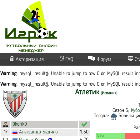
Авторизация
FAQ
Форум
Ст
Warning
: mysql_result(): Unable to jump to row 0 on MySQL result i
Warning
: mysql_result(): Unable to jump to row 0 on MySQL result i
Атлетик
(Испания)
Сезон 5;
Куб
Погода:
Болельщико
9korik9
Ра
Александр
Бедило
1.50
ГК
536
ЦП