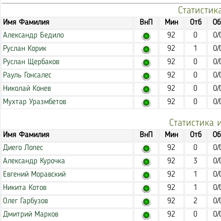
Статистик
Имя Фамилия
ВнП
Мин
Отб
Об
Александр Бедило
92
0
0/
Руслан Корик
92
1
0/
Руслан Щербаков
92
0
0/
Рауль Гонсалес
92
0
0/
Николай Конев
92
0
0/
Мухтар Уразмбетов
92
0
0/
Статистика 
Имя Фамилия
ВнП
Мин
Отб
Об
Диего Лопес
92
0
0/
Александр Курочка
92
3
0/
Евгений Моравский
92
1
0/
Никита Котов
92
1
0/
Олег Гарбузов
92
2
0/
Дмитрий Марков
92
0
0/