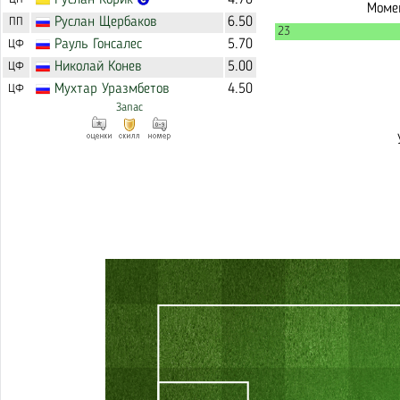
Руслан
Корик
4.70
Момен
Руслан
Щербаков
6.50
ПП
23
Рауль
Гонсалес
5.70
ЦФ
Николай
Конев
5.00
ЦФ
Мухтар
Уразмбетов
4.50
ЦФ
Запас