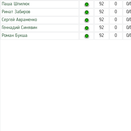
Паша Шпилюк
92
0
0/
Ринат Забиров
92
0
0/
Сергей Авраменко
92
0
0/
Геннадий Синявин
92
0
0/
Роман Букша
92
0
0/