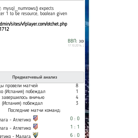
g
: mysql_numrows() expects
er 1 to be resource, boolean given
dmin/sites/vfplayer.com/otchet.php
1712
ВВП
: зомби против зомби
17.10.2014; 20:31
Предматчевый анализ
ы провели матчей
8
ко (Испания) побеждал
1
 завершилось вничью
4
 (Испания) побеждал
3
Последние матчи команд:
0 : 0
ага - Атлетико
1 : 1
ага - Атлетико
6 : 0
етико - Малага