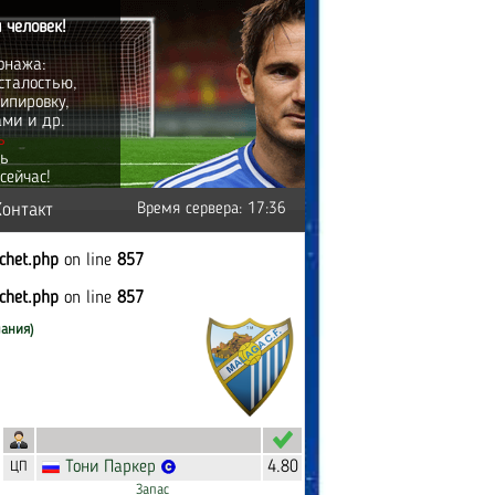
 человек!
онажа:
сталостью,
ипировку,
ами и др.
ь
ть
сейчас!
Контакт
Время сервера: 17:36
tchet.php
on line
857
tchet.php
on line
857
пания)
Тони
Паркер
4.80
ЦП
Запас