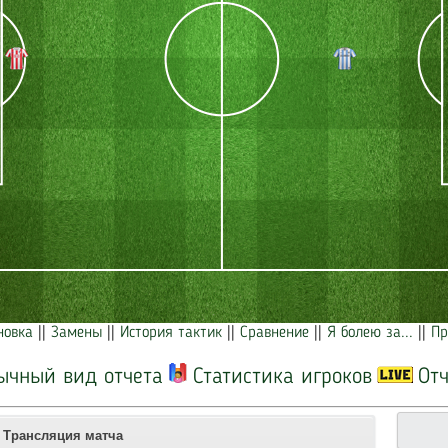
новка
||
Замены
||
История тактик
||
Сравнение
||
Я болею за...
||
Пр
ычный вид отчета
Статистика игроков
Отч
Трансляция матча