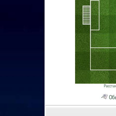
Расста
Об