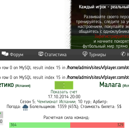
Каждый игрок - реальный
Развивайте своего перс
тренируйтесь, следите за у
настроением, покупайте эк
общайтесь с одноклубник
Зарегистрируйтес
и начните покоря
футбольный мир прямо 
Форум
Статистика
Турниры
to row 0 on MySQL result index 15 in
/home/admin/sites/vfplayer.com/o
to row 0 on MySQL result index 15 in
/home/admin/sites/vfplayer.com/o
етико
Малага
(Испания)
(Ис
Показать счет
17.10.2014 20:00
Сезон 5;
Чемпионат Испании
; 10 тур; Арбитр:
Погода:
Болельщиков: 1359 (45%); Стоимость билета: 5$
Расчетная сила команд:
30
364
329