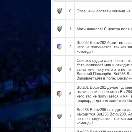
0
Оглашены составы команд на 
1
Матч начался! С центра поля 
Bot282 Botov282 бежит по пра
2
него не получается, так как з
команды!.
Свисток судьи дает понять чт
Устанавливает мяч и отходит от
4
взять мяч, но у него это не п
Василий Подмарёв. Bot286 Boto
Выбивает мяч в поле. Васили
Bot281 Botov281 делает длинн
голкипером соперников Bot284
6
него это не получается и мяч 
форварда догнал защитник Bot
Bot286 Botov286 находится д
находится Bot238 Botov238. А
7
него не получается, так как з
команды!.