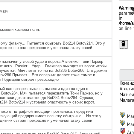
Warnin
матч!
paramet
in
/home/a
on line
развели хозяева поля.
вому флангу... Пытается обыграть Bot214 Botov214. Это у
ащитник сыграл прекрасно и уже начал атаку своей
о назначен угловой удар в ворота Атлетико. Тони Паркер
 него.. Разбег... Удар... Голкипер выходит из ворот чтобы
олучается. Мяч летит точно на Bot286 Botov286. Его держит
v286 Прыгает... Его соперник делает тоже самое и...
й Подмарёв сыграл превосходно
Команд
ый пас вразрез пытаясь вывести один на один с
Атлети
 Botov284. Мяч пытается перехватить Тони Паркер, но у
Матчей
все-таки докатывается до Bot284 Botov284. Однако,
Малага
214 Botov214 и устранил опастность у своих ворот.
алеко от штрафной площади противника, перед ним
такующий предпринимает попытку обыгрыша... Но это у
Мал
ащитник сыграл прекрасно и уже начал атаку своей
Мал
Атл