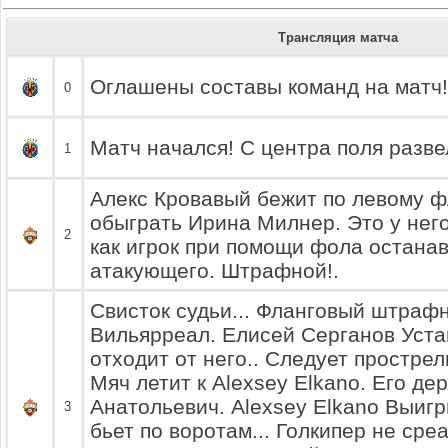
Трансляция матча
Оглашены составы команд на матч!
0
Матч начался! С центра поля разве
1
Алекс Кровавый бежит по левому фл
обыграть Ирина Милнер. Это у него
2
как игрок при помощи фола остана
атакующего. Штрафной!.
Свисток судьи... Фланговый штрафн
Вильярреал. Елисей Серганов Уста
отходит от него.. Следует прострел
Мяч летит к Alexsey Elkano. Его д
Анатольевич. Alexsey Elkano Выигр
3
бьет по воротам... Голкипер не сре