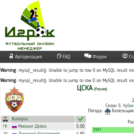
Авторизация
FAQ
Форум
Ст
Warning
: mysql_result(): Unable to jump to row 0 on MySQL result i
Warning
: mysql_result(): Unable to jump to row 0 on MySQL result i
ЦСКА
(Россия)
Сезон 5;
Кубо
Погода:
Болельщико
Kunapuc
Ра
Михаил
Дейко
5.00
ГК
3991
ЛЗ