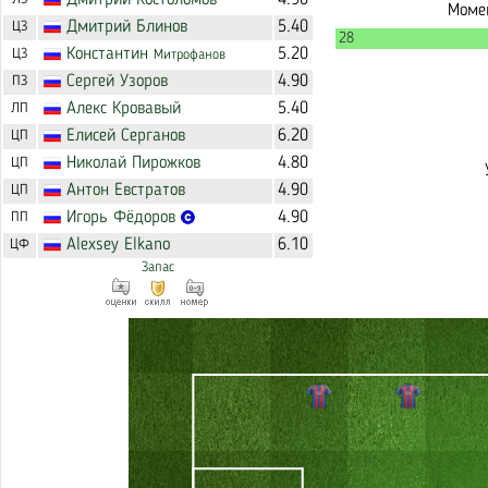
Дмитрий
Костоломов
4.90
Момен
Дмитрий
Блинов
5.40
ЦЗ
28
Константин
5.20
ЦЗ
Митрофанов
Сергей
Узоров
4.90
ПЗ
Алекс
Кровавый
5.40
ЛП
Елисей
Серганов
6.20
ЦП
Николай
Пирожков
4.80
ЦП
Антон
Евстратов
4.90
ЦП
Игорь
Фёдоров
4.90
ПП
Alexsey
Elkano
6.10
ЦФ
Запас