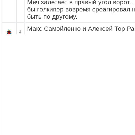
Мяч залетает в правый угол ворот...
бы голкипер вовремя среагировал н
быть по другому.
Макс Самойленко и Алексей Тор Ра
4
поля.
Александр Курочка отправлят круг
ноги своему одноклубнику. Сергей 
перехватить пас, но у него это не
6
Джеррард мягко остановив мяч уже
вперед развивая атаку своей коман
Василий Джеррард находится дале
площади противника, перед ним на
Костоломов. Игрок линии атаки бье
8
дистанции... Голкипер прыгает... Н
мимо ворот. Михаил Дейко может о
вздохнуть