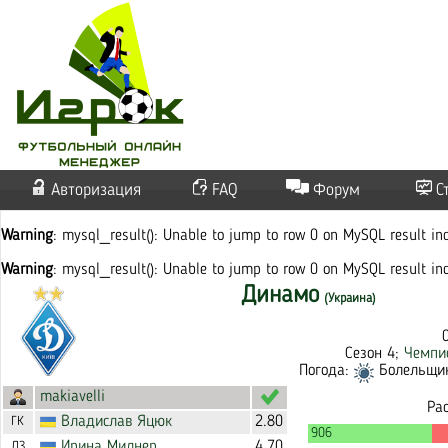
Авторизация
FAQ
Форум
С
Warning
: mysql_result(): Unable to jump to row 0 on MySQL result i
Warning
: mysql_result(): Unable to jump to row 0 on MySQL result i
Динамо
(Украина)
Сезон 4;
Чемпи
Погода:
Болельщико
makiavelli
Ра
Владислав
Яцюк
2.80
ГК
906
Ирина
Милнер
4.70
ЛЗ