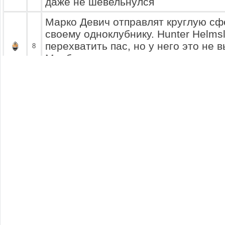
даже не шевельнулся
Марко Девич отправлят круглую сфе
своему одноклубнику. Hunter Helms
перехватить пас, но у него это не 
8
Мисбахов мягко остановив мяч уже
вперед развивая атаку своей коман
Василий Джеррард делает красивый
моему сейчас вырвется один на од
Дмитрий Перемотов. Попытка пере
10
Прокопчук Богдан провалилась. С 
Перемотов. Но оказавшийся быстр
догнал Алексей Милнер и отобрал 
Дмитрий Перемотов находится дал
площади противника, перед ним на
Бойко. Игрок линии атаки предприн
11
обыграть ставшего у него на пути с
это превосходно получается... Он н