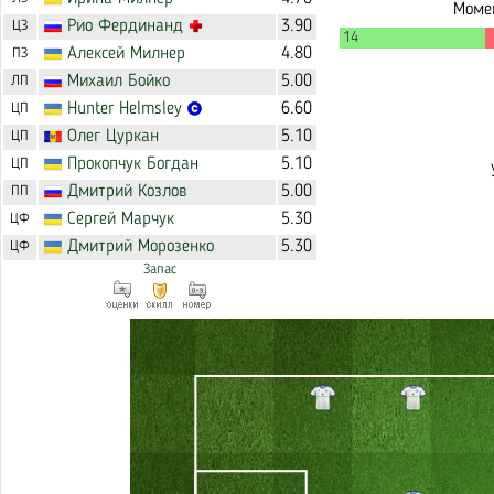
Момен
Рио
Фердинанд
3.90
ЦЗ
14
Алексей
Милнер
4.80
ПЗ
Михаил
Бойко
5.00
ЛП
Hunter
Helmsley
6.60
ЦП
Олег
Цуркан
5.10
ЦП
Прокопчук
Богдан
5.10
ЦП
Дмитрий
Козлов
5.00
ПП
Сергей
Марчук
5.30
ЦФ
Дмитрий
Морозенко
5.30
ЦФ
Запас