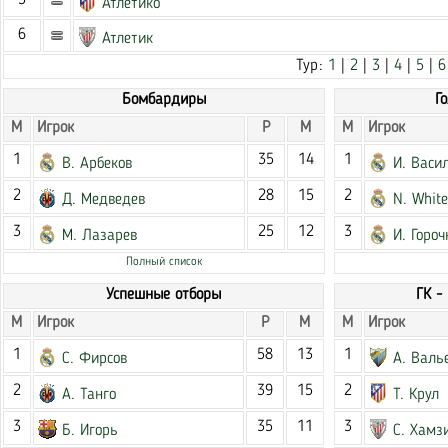
5
Атлетико
6
Атлетик
Тур:
1
|
2
|
3
|
4
|
5
|
6
Бомбардиры
Г
М
Игрок
Р
М
М
Игрок
1
35
14
1
В. Арбеков
И. Васи
2
28
15
2
Д. Медведев
N. White
3
25
12
3
М. Лазарев
И. Гороч
Полный список
Успешные отборы
ГК -
М
Игрок
Р
М
М
Игрок
1
58
13
1
С. Фирсов
А. Валь
2
39
15
2
А. Танго
Т. Крул
3
35
11
3
Б. Игорь
С. Хамз