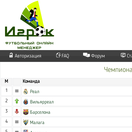
Авторизация
FAQ
Форум
Ст
Чемпиона
М
Команда
1
Реал
2
Вильярреал
3
Барселона
4
Малага