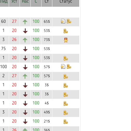
Лид
Уст
Нас
С
Ст
Статус
60
27
100
65$
1
20
100
53$
3
26
100
73$
75
20
100
53$
1
20
100
53$
100
20
100
57$
2
27
100
57$
1
20
100
3$
1
20
100
3$
1
20
100
4$
3
20
100
49$
1
20
100
21$
1
26
100
36$