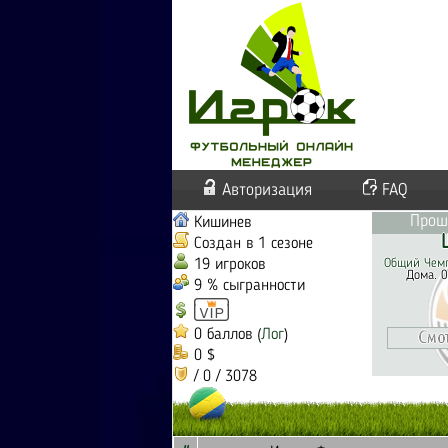
Авторизация
FAQ
Прош
Кишинев
Создан в 1 сезоне
19 игроков
Общий Чемп
Дома. 0
9 % сыгранности
0 баллов (
Лог
)
0 $
/ 0 / 3078