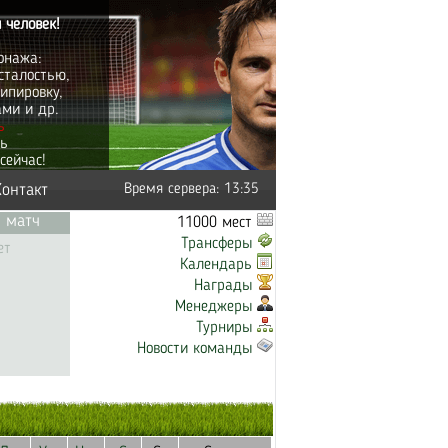
 человек!
онажа:
сталостью,
ипировку,
ами и др.
ь
ть
сейчас!
Контакт
Время сервера: 13:35
 матч
11000 мест
Трансферы
ет
Календарь
Награды
Менеджеры
Турниры
Новости команды