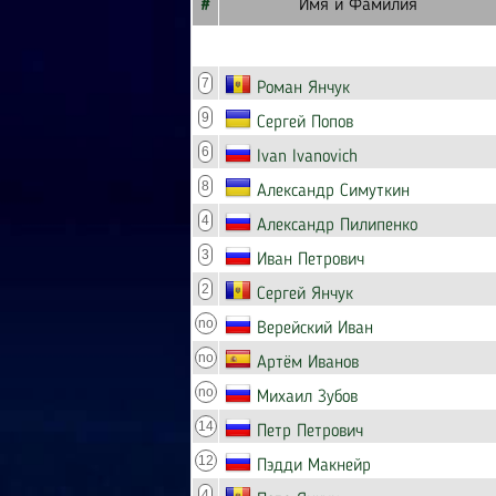
#
Имя и Фамилия
7
Роман Янчук
9
Сергей Попов
6
Ivan Ivanovich
8
Александр Симуткин
4
Александр Пилипенко
3
Иван Петрович
2
Сергей Янчук
no
Верейский Иван
no
Артём Иванов
no
Михаил Зубов
14
Петр Петрович
12
Пэдди Макнейр
4