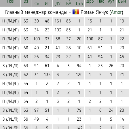
Поз
Вз
Дрб
Пас
Аут
Вын
Ск
ИГ
ДУ
БУ
Отб
Главный менеджер команды -
Роман Янчук (
Amor
)
Н (Л/Ц/П)
63
30
48
161
85
1
15
1
1
19
Н (Л/Ц/П)
63
34
23
103
83
1
21
1
1
21
П (Л/Ц/П)
63
100
37
38
37
20
100
87
1
22
П (Л/Ц/П)
60
40
21
41
28
10
61
51
1
20
П (Л/Ц/П)
63
26
34
23
22
3
41
94
1
45
З (Л/Ц/П)
63
91
61
4
3
94
1
23
26
20
З (Л/Ц/П)
62
31
135
3
2
120
1
5
1
21
Н (Л/Ц/П)
54
1
2
2
2
1
1
1
1
1
П (Л/Ц/П)
54
1
1
2
2
1
1
1
1
1
П (Л/Ц/П)
54
2
1
3
2
1
2
2
1
1
З (Л/Ц/П)
63
97
51
1
1
79
1
6
24
20
З (Л/Ц/П)
59
49
4
1
1
23
1
1
5
14
З (Л/Ц/П)
59
4
5
1
1
142
1
2
1
16