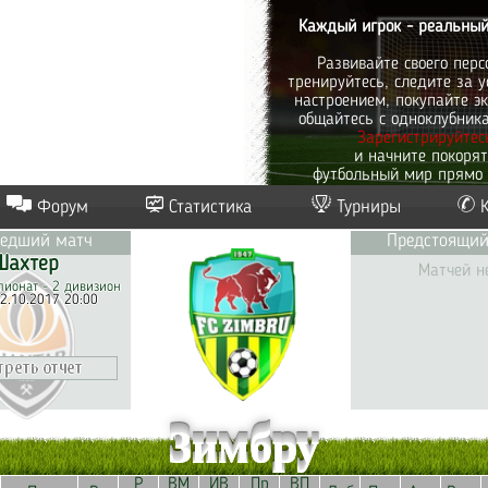
Каждый игрок - реальный
Развивайте своего перс
тренируйтесь, следите за у
настроением, покупайте эк
общайтесь с одноклубник
Зарегистрируйтес
и начните покоря
футбольный мир прямо 
Форум
Статистика
Турниры
едший матч
Предстоящий
Шахтер
Матчей н
ионат - 2 дивизион
2.10.2017 20:00
Зимбру
Р
ВМ
ИВ
Пр
ВП