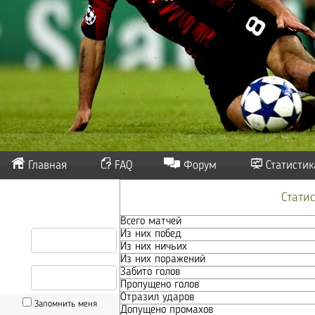
Главная
FAQ
Форум
Статистик
Стати
Всего матчей
Из них побед
Из них ничьих
Из них поражений
Забито голов
Пропущено голов
Отразил ударов
Запомнить меня
Допущено промахов