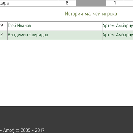
дара
8
1
История матчей игрока
29
Глеб Иванов
Артём Амбарц
53
Владимир Свиридов
Артём Амбарц
 - Amor) © 2005 - 2017