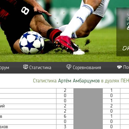
По
орум
Статистика
Соревнования
Статистика
Артём Амбарцумов
в дуэлях ПЕ
2
1
0
0
0
1
ний
2
2
2
0
в
6
1
0
0
ахов
3
0