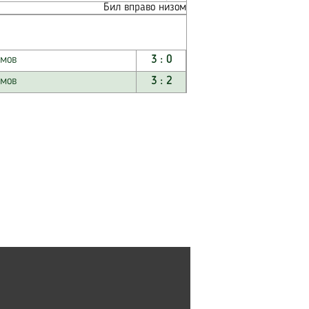
Бил вправо низом
умов
3 : 0
умов
3 : 2