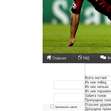
Главная
FAQ
Ф
Всего матчей
Из них побед
Из них ничьих
Из них пораже
Забито голов
Пропущено голо
Отразил ударов
Запомнить меня
Допущено пром