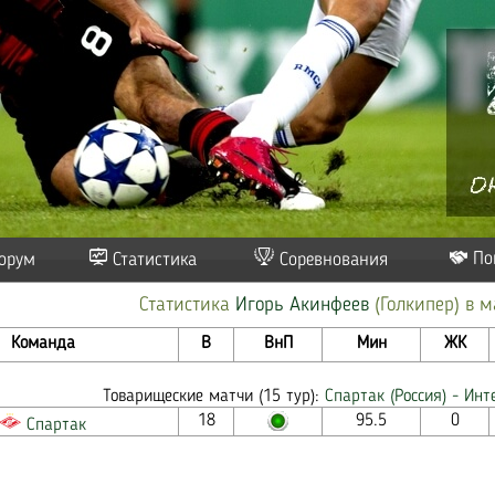
По
орум
Статистика
Соревнования
Статистика
Игорь Акинфeeв
(Голкипер) в м
Команда
В
ВнП
Мин
ЖК
Товарищеские матчи (15 тур):
Спартак (Россия) - Инт
18
95.5
0
Спартак