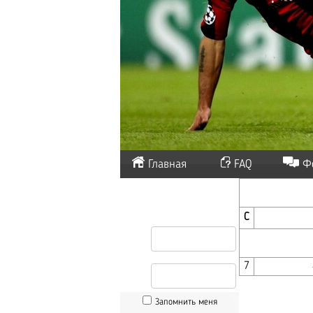
Главная
FAQ
Ф
С
7
Запомнить меня