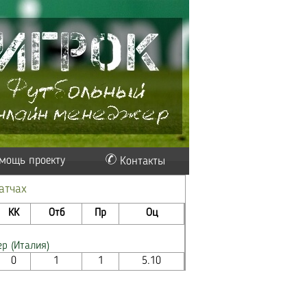
мощь проекту
Контакты
атчах
КК
Отб
Пр
Оц
ер (Италия)
0
1
1
5.10