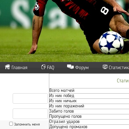
Главная
FAQ
Форум
Статистик
Стат
Всего матчей
Из них побед
Из них ничьих
Из них поражений
Забито голов
Пропущено голов
Отразил ударов
Запомнить меня
Допущено промахов