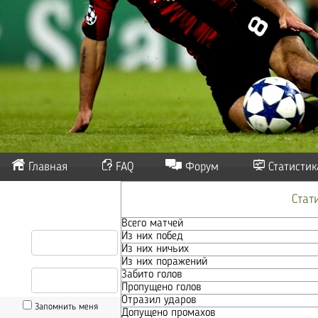
Главная
FAQ
Форум
Статистик
Стат
Всего матчей
Из них побед
Из них ничьих
Из них поражений
Забито голов
Пропущено голов
Отразил ударов
Запомнить меня
Допущено промахов