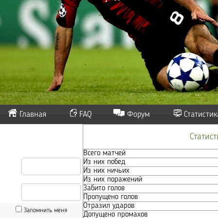
Главная
FAQ
Форум
Статистик
Статис
Всего матчей
Из них побед
Из них ничьих
Из них поражений
Забито голов
Пропущено голов
Отразил ударов
Запомнить меня
Допущено промахов