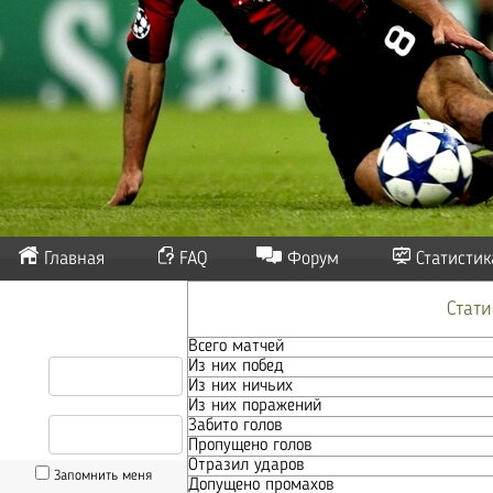
Главная
FAQ
Форум
Статистик
Стат
Всего матчей
Из них побед
Из них ничьих
Из них поражений
Забито голов
Пропущено голов
Отразил ударов
Запомнить меня
Допущено промахов