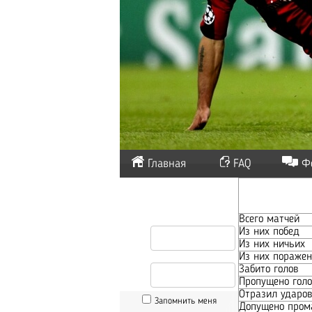
Главная
FAQ
Ф
Всего матчей
Из них побед
Из них ничьих
Из них пораже
Забито голов
Пропущено голо
Отразил ударов
Запомнить меня
Допущено пром