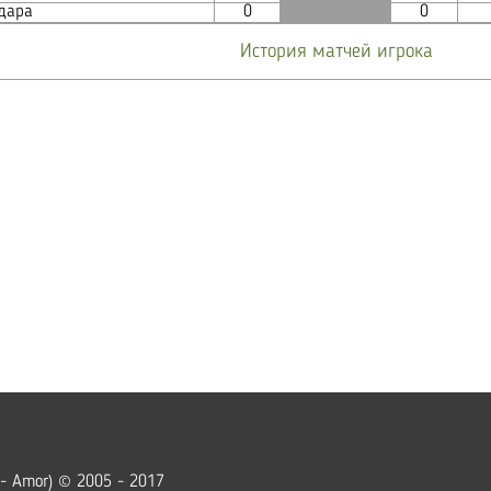
дара
0
0
История матчей игрока
 - Amor) © 2005 - 2017