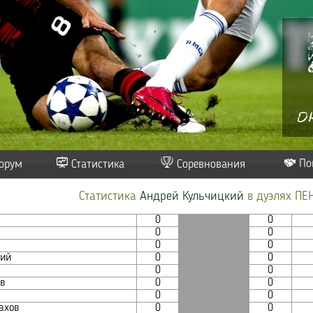
По
орум
Статистика
Соревнования
Статистика
Андрей Кульчицкий
в дуэлях ПЕ
0
0
0
0
0
0
ний
0
0
0
0
в
0
0
0
0
ахов
0
0