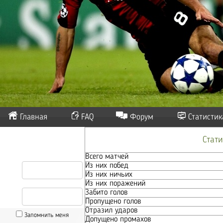
Главная
FAQ
Форум
Статистик
Стат
Всего матчей
Из них побед
Из них ничьих
Из них поражений
Забито голов
Пропущено голов
Отразил ударов
Запомнить меня
Допущено промахов