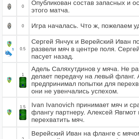
Опубликован состав запасных и о
0
этого матча.
Игра началась. Что ж, пожелаем у
0
Сергей Янчук и Верейский Иван по
развели мяч в центре поля. Серге
0.5
пасует назад.
Адель Саляхутдинов у мяча. Не р
1
делает передачу на левый фланг.
предпринимал попытки для перехв
они не увенчались успехом.
Ivan Ivanovich принимает мяч и ср
1.5
флангу партнеру. Алексей Явгмот 
перехватить мяч.
Верейский Иван на фланге с мячо