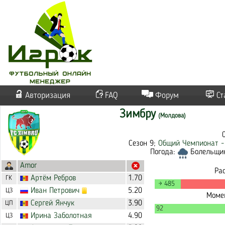
Авторизация
FAQ
Форум
Ст
Зимбру
(Молдова)
Сезон 9;
Общий Чемпионат -
Погода:
Болельщико
Amor
Ра
Артём
Ребров
1.70
ГК
→ 485
Иван
Петрович
5.20
ЦЗ
Момен
Сергей
Янчук
3.90
ЦП
92
Ирина
Заболотная
4.90
ЦЗ