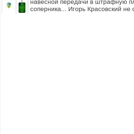
2
навесной передачи в штрафную 
соперника... Игорь Красовский не
сопернику.
Мяч направлен в штрафную. Рома
Гудков борются в этом эпизоде... 
2.5
за майку и толкает соперника... О
пытаясь оказаться первыми на мяче
прыгает выше и наносит удар по в
улетает на трибуны.
Павел Ипатов собирается вводить 
3
ворот. Решает голкипер сделать п
правый фланг полузащитнику.
Алексей Явгмот принимает мяч и 
3.5
предпринимает попытку обыгрыша 
Ivanovich отобрал мяч и теперь го
действия.