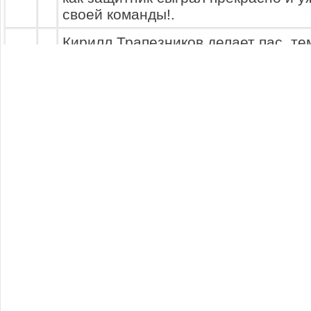
своей команды!.
Кирилл Трапезников делает пас, т
вывести один на один Журавлёв Анд
8
оказался слишком слабым и его пе
Нехайчик.
Угловой в сторону Спартак. Павел 
Устанавливает мяч и отходит от него.
Голкипер выходит из ворот чтобы вз
это не получается. Мяч летит точн
11
Ковальчук. За ним следит Bot19 Bo
Ковальчук Хочет сделать прыжок, н
толкает его корпусом, а сам прыгае
поле! Bot19 Botov19 сыграл превос
Алексей Гладышев бежит по левому
ним Альен Фоги. Игрок атаки решае
12
пасует в центр.