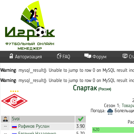
Авторизация
FAQ
Форум
Ст
Warning
: mysql_result(): Unable to jump to row 0 on MySQL result i
Warning
: mysql_result(): Unable to jump to row 0 on MySQL result i
Спартак
(Россия)
Сезон 1;
Товар
Погода:
Болельщик
Svoi
Ра
Рафиков
Руслан
3.90
--
620
--