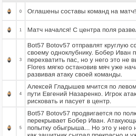
Оглашены составы команд на матч!
0
Матч начался! С центра поля разве
1
Bot57 Botov57 отправлят круглую с
своему одноклубнику. Бобер Иван 
перехватить пас, но у него это не
3
Flores мягко остановив мяч уже на
развивая атаку своей команды.
Алексей Гладышев мчится по левому
пути Евгений Назаренко. Игрок ата
4
рисковать и пасует в центр.
Bot57 Botov57 продвигается по полю
перекрывает Бобер Иван. Атакующ
попытку обыгрыша... Но это у него 
5
как защитник сыграл прекрасно и у