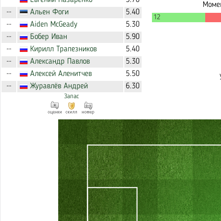
Евгений
Назаренко
5.70
Момен
Альен
Фоги
5.40
--
12
Aiden
McGeady
5.30
--
Бобер
Иван
5.90
--
Кирилл
Трапезников
5.40
--
Александр
Павлов
5.30
--
Алексей
Аленитчев
5.50
--
Журавлёв
Андрей
6.30
--
Запас