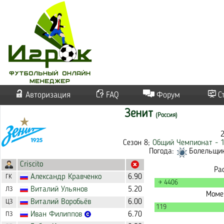
Авторизация
FAQ
Форум
С
Зенит
(Россия)
Сезон 8;
Общий Чемпионат - 
Погода:
Болельщико
Criscito
Ра
Александр
Кравченко
6.90
ГК
→ 4406
Виталий
Ульянов
5.20
ЛЗ
Моме
Виталий
Воробьёв
6.00
ЦЗ
119
Иван
Филиппов
6.70
ПЗ