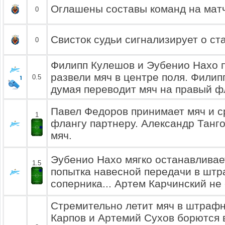
Оглашены составы команд на матч
0
Свисток судьи сигнализирует о ст
0
Филипп Кулешов и Эубенио Нахо п
развели мяч в центре поля. Филип
0.5
думая переводит мяч на правый ф
Павел Федоров принимает мяч и с
1
флангу партнеру. Александр Танго
мяч.
Эубенио Нахо мягко останавливае
1.5
попытка навесной передачи в шт
соперника... Артем Карчинский не 
Стремительно летит мяч в штраф
Карпов и Артемий Сухов борются в