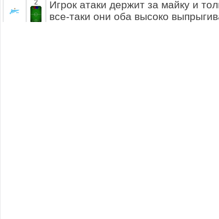
2
Игрок атаки держит за майку и тол
все-таки они оба высоко выпрыгив
атакующему выиграть верховую бо
выбил мяч.
Сергей Кипаев с мячом. Не долго 
2.5
вынести мяч подальше вперед. Вл
располагал возможностью помешат
прилетел точно в ноги сопернику 
Филипп Кулешов центре поля с мя
3
думая он делает длинную передач
в атаку. Марат Хонявко предприни
перехвата передачи, но они не ув
Павел Федоров с мячом. Делает н
3.5
штрафную площадь соперника... 
не смог отобрать мяч.
Мяч направляется верхом в штра