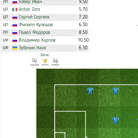
Бобер
Иван
9.50
ЛП
Anton
Zero
5.70
ЦП
Сергей
Сергеев
7.20
ЦП
Филипп
Кулешов
6.30
ЦП
Павел
Федоров
8.50
ПП
Владимир
Карпов
10.50
ЦФ
Эубенио
Нахо
6.30
ЦФ
Запас