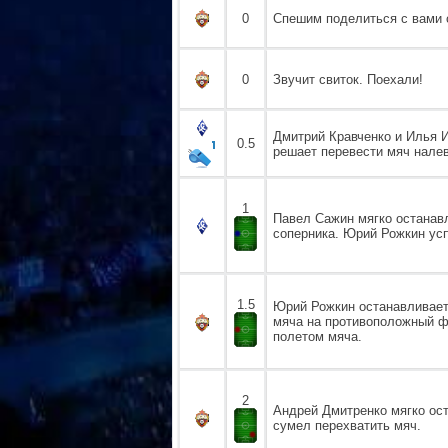
0
Спешим поделиться с вами с
0
Звучит свиток. Поехали!
Дмитрий Кравченко и Илья И
0.5
решает перевести мяч нале
1
Павел Сажин мягко останав
соперника. Юрий Рожкин усп
1.5
Юрий Рожкин останавливает
мяча на противоположный ф
полетом мяча.
2
Андрей Дмитренко мягко ост
сумел перехватить мяч.