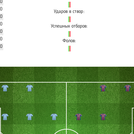
20
90
Ударов в створ:
30
30
Успешных отборов:
20
60
Фолов:
00