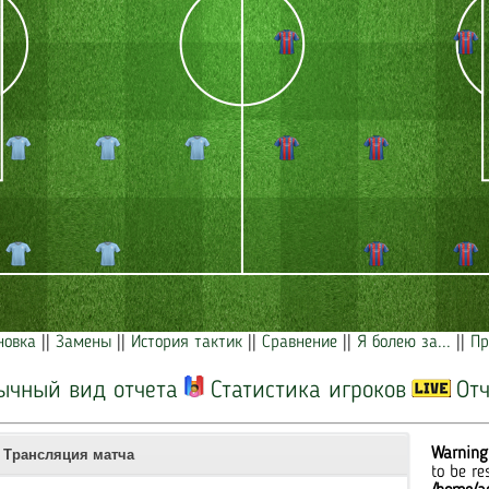
новка
||
Замены
||
История тактик
||
Сравнение
||
Я болею за...
||
Пр
ычный вид отчета
Статистика игроков
Отч
Warning
Трансляция матча
to be re