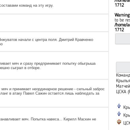
/home/ad
оставами команд на эту игру.
1712
Warning
to be re
/home/ad
1712
нжуватов начали с центра поля. Дмитрий Кравченко
во
Warnin
paramet
in
ливает мяч и сразу предпринимает попытку обыгрыша
/home/a
ешно сыграл в отборе.
on line
Команд
Крылья
Матчей
 мяч и принимает неординарное решение - сильный заброс
ЦСКА (
ланг в атаку Павел Сажин остается лишь наблюдать за
Кры
Кры
анавливает мяч. Попытка навеса... Кирилл Маскин не
ЦСК