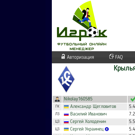
Авторизация
FAQ
Крылья
Nikolay160585
Александр
Щегловитов
5.
ГК
Василий
Иванович
7.
ЛЗ
Сергей
Холоденин
5.
ЦЗ
Сергей
Украинец
5.
ЦЗ