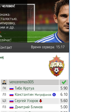
 человек!
онажа:
сталостью,
ипировку,
ами и др.
ь
ть
сейчас!
Контакт
Время сервера: 15:17
ия)
venceremos005
Тибо
Куртуа
5.90
ГК
Константин
6.10
ЛЗ
Митрофанов
Сергей
Узоров
5.60
ЦЗ
Дмитрий
Блинов
5.00
ПЗ