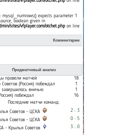
min/sites/vfplayer.com/otchet.php
on line
: mysql_numrows() expects parameter 1
source, boolean given in
min/sites/vfplayer.com/otchet.php
on line
Комментарии
g
: mysql_numrows() expects
er 1 to be resource, boolean given
dmin/sites/vfplayer.com/otchet.php
Предматчевый анализ
1712
ы провели матчей
18
V@neXX
: Ну чтож, зарешало
 Советов (Россия) побеждал
1
индивидуальное мастерство)) Кр
 завершилось вничью
1
не были слабее сегодня. Цска спа
Россия) побеждал
ждём первенство.
16
15.09.2016; 23:59
Последние матчи команд:
Kozak
: Огого, 5 замен за раз.
15.09.2016; 20:57
2 : 3
лья Советов - ЦСКА
Kozak
: Крепкий коллектив в Сама
0 : 5
собрался.
лья Советов - ЦСКА
15.09.2016; 20:49
3 : 0
А - Крылья Советов