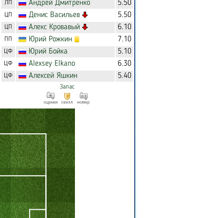
Андрей
Дмитренко
5.50
ЛП
Денис
Васильев
5.50
ЦП
Алекс
Кровавый
6.10
ЦП
Юрий
Рожкин
7.10
ПП
Юрий
Бойка
5.10
ЦФ
Alexsey
Elkano
6.30
ЦФ
Алексей
Яшкин
5.40
ЦФ
Запас