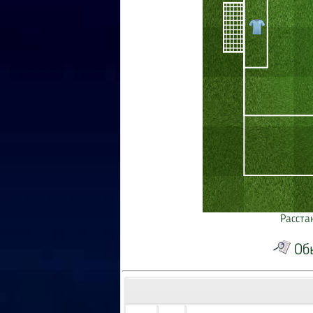
Расста
Об