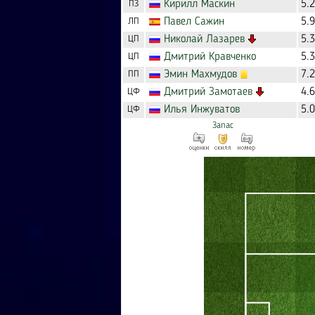
Кирилл
Маскин
5.
ПЗ
Павел
Сажин
5.
ЛП
Николай
Лазарев
5.
ЦП
Дмитрий
Кравченко
5.
ЦП
Эмин
Махмудов
7.
ПП
Дмитрий
Замотаев
4.
ЦФ
Илья
Инжуватов
5.
ЦФ
Запас