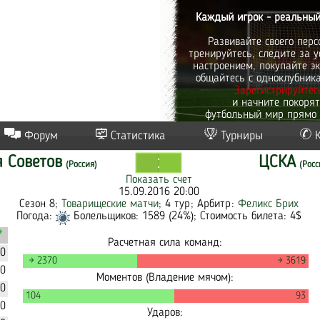
Каждый игрок - реальный
Развивайте своего перс
тренируйтесь, следите за у
настроением, покупайте эк
общайтесь с одноклубник
Зарегистрируйтес
и начните покоря
футбольный мир прямо 
Форум
Статистика
Турниры
 Советов
ЦСКА
(Россия)
(Росс
Показать счет
15.09.2016 20:00
Сезон 8;
Товарищеские матчи
; 4 тур; Арбитр:
Феликс Брих
Погода:
Болельщиков: 1589 (24%); Стоимость билета: 4$
Расчетная сила команд:
40
→ 2370
→ 3619
20
Моментов (Владение мячом):
50
104
93
40
Ударов: