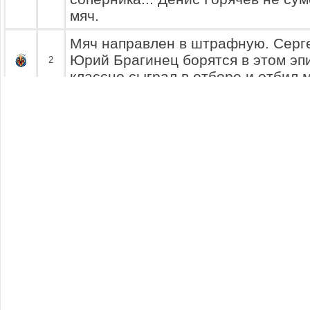
мяч.
Мяч направлен в штрафную. Серг
Юрий Брагинец борятся в этом эпи
2
классно сыграл в отборе и отбил м
Усама Бен Ладен мягко останавли
моментально пасует по флангу па
2.5
Медведев успешно сыграл в отбор
рядом находящемуся партнеру.
Макс Самойленко останавливает м
прострела... Усама Бен Ладен не 
3
мяч.
Мяч направлен в штрафную. Алек
Брагинец борятся в этом эпизоде.
выигрывает забег и бьет по ворота
3.5
Привозиньо прыгает и ловит мяч. 
отлично.