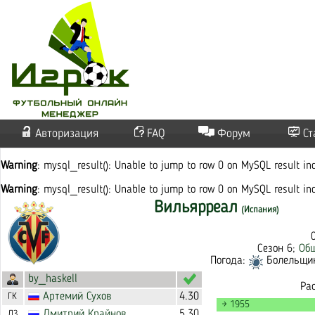
Авторизация
FAQ
Форум
Ст
Warning
: mysql_result(): Unable to jump to row 0 on MySQL result i
Warning
: mysql_result(): Unable to jump to row 0 on MySQL result i
Вильярреал
(Испания)
Сезон 6;
Об
Погода:
Болельщико
by_haskell
Ра
Артемий
Сухов
4.30
ГК
→ 1955
Дмитрий
Крайнов
5.30
ЛЗ