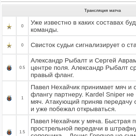
Трансляция матча
Уже известно в каких составах буд
0
команды.
Свисток судьи сигнализирует о ст
0
Александр Рыбалт и Сергей Аврам
центре поля. Александр Рыбалт ср
0.5
правый фланг.
Павел Нехайчик принимает мяч и с
флангу партнеру. Kardel Sniper не
1
мяч. Атакующий приняв передачу 
и уже побежал открываться.
Павел Нехайчик у мяча. Быстрая 
прострельной передачи в штрафн
1.5
соперника... Денис Горячев не су