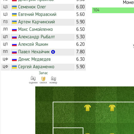
Момен
Семенюк
Олег
6.00
ЦЗ
104
Евгений
Моравский
5.60
ЦЗ
Артем
Карчинский
5.90
ПЗ
Макс
Самойленко
6.50
ЛП
Александр
Рыбалт
5.30
ЦП
Алексей
Яшкин
6.20
ЦП
Павел
Нехайчик
7.80
ПП
Денис
Медведев
6.30
ЦФ
Сергей
Авраменко
5.90
ЦФ
Запас