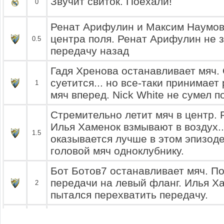
Звучит свиток. Поехали!
0
Ренат Арифулин и Максим Наумов
центра поля. Ренат Арифулин не 
0.5
передачу назад
Гадя Хренова останавливает мяч.
суетится... но все-таки принимае
1
мяч вперед. Nick White не сумел 
Стремительно летит мяч в центр.
Илья Хаменок взмывают в воздух.
1.5
оказывается лучше в этом эпизоде
головой мяч одноклубнику.
Бот Ботов7 останавливает мяч. П
передачи на левый фланг. Илья Х
2
пытался перехватить передачу.
Jeremy Menez получает мяч и пр