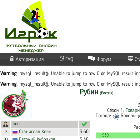
Авторизация
FAQ
Форум
Ст
Warning
: mysql_result(): Unable to jump to row 0 on MySQL result i
Warning
: mysql_result(): Unable to jump to row 0 on MySQL result i
Рубин
(Россия)
Сезон 1;
Товари
Погода:
Болельщик
lion
Ра
Станислав
Кеян
3.60
ГК
→ 930
Евгений
Кубраков
5.40
ЛЗ