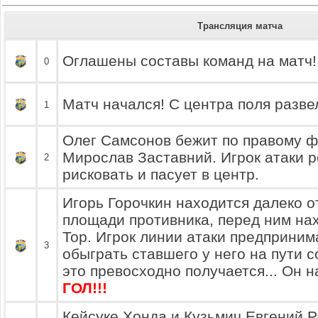
Трансляция матча
Оглашены составы команд на матч!
0
Матч начался! С центра поля разве
1
Олег Самсонов бежит по правому фл
Мирослав Заставний. Игрок атаки 
2
рисковать и пасует в центр.
Игорь Горочкин находится далеко 
площади противника, перед ним на
Тор. Игрок линии атаки предприним
3
обыграть ставшего у него на пути со
это превосходно получается... Он н
ГОЛ!!!
Кейсуке Хонда и Кузьмич Евгений Р