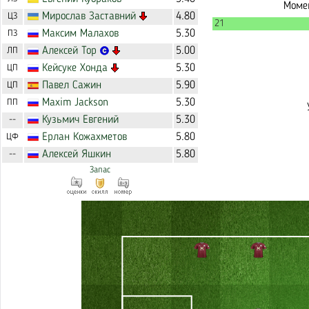
Момен
Мирослав
Заставний
4.80
ЦЗ
21
Максим
Малахов
5.30
ПЗ
Алексей
Тор
5.00
ЛП
Кейсуке
Хонда
5.30
ЦП
Павел
Сажин
5.90
ЦП
Maxim
Jackson
5.30
ПП
Кузьмич
Евгений
5.30
--
Ерлан
Кожахметов
5.80
ЦФ
Алексей
Яшкин
5.80
--
Запас