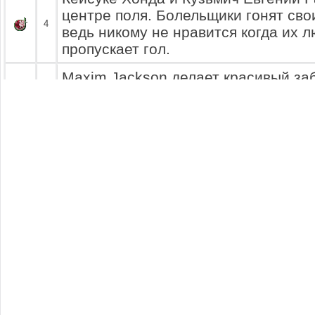
центре поля. Болельщики гонят сво
4
ведь никому не нравится когда их 
пропускает гол.
Maxim Jackson делает красивый заб
сейчас вырвется один на один с го
8
Кожахметов... Но оказавшийся быст
прерывает Илья Хаменок.
Сергей Удавчик делает длинный пас 
Владимир Филиппович Неожиданно 
Мирослав Заставний и вырывается 
голкипером соперников. Кстати, за 
9
Maxim Jackson пытался перехватить
не вышло.. Красивый удар "щечкой"
ворот...
ГОЛ!!!
Голкипер остался сто
Maxim Jackson и Ерлан Кожахметов
10
центра поля.