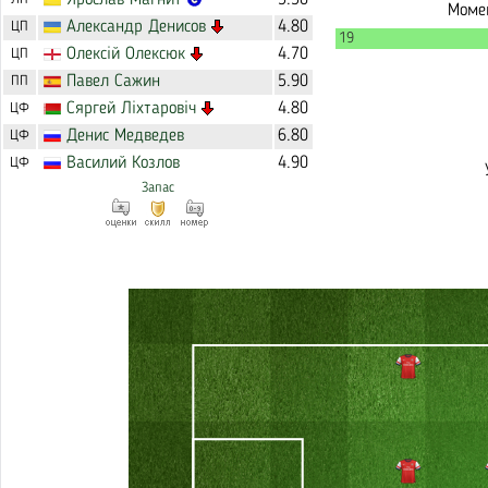
Ярослав
Магнит
5.50
Момен
Александр
Денисов
4.80
ЦП
19
Олексій
Олексюк
4.70
ЦП
Павел
Сажин
5.90
ПП
Сяргей
Ліхтаровіч
4.80
ЦФ
Денис
Медведев
6.80
ЦФ
Василий
Козлов
4.90
ЦФ
Запас