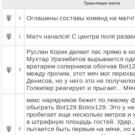
Трансляция матча
Оглашены составы команд на матч!
0
Матч начался! С центра поля разве
1
Руслан Корик делает пас прямо в но
Мухтар Уразмбетов вырывается оди
вратарем соперников обогнав Bot12
3
между прочим, этот мяч мог перехв
Денисов, но у него это не получилос
Голкипер реагирует и прыгает... Мяч
макс нарядчиков бежит по левому ф
обыграть Bot129 Botov129. Это у не
пробегает еще несколько метров и 
в штрафную площадь гостей. Удар..
пытается быть первым на мяче, но
6