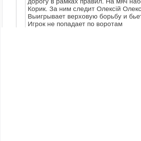
дорогу в рамках правил. На мяч на
Корик. За ним следит Олексій Олек
Выигрывает верховую борьбу и бьет
Игрок не попадает по воротам
Павел Сажин бежит по правому флан
обыграть Шаронов Алексей. Это у н
7
так как защитник сыграл прекрасно 
своей команды!.
макс нарядчиков мчится по левому ф
Принимает решение обыграть ставш
Bot130 Botov130. Это у него выходи
еще несколько метров и хлестко по
штрафную площадь гостей. Хлестки
8
хотел сыграть первым на мяче, но э
Кожанная сфера летит на Сергей Л
следит Павел Сажин. Сергей Лиси
верховую борьбу и бьет головой... 