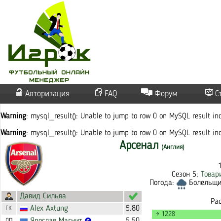
Авторизация
FAQ
Форум
С
Warning
: mysql_result(): Unable to jump to row 0 on MySQL result i
Warning
: mysql_result(): Unable to jump to row 0 on MySQL result i
Арсенал
(Англия)
Сезон 5;
Товар
Погода:
Болельщик
Давид Сильва
Ра
Alex
Axtung
5.80
ГК
→ 1228
ЛП