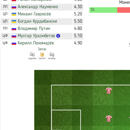
Момен
Александр
Науменко
4.30
ЛП
10
Михаил
Гаврюсёв
5.20
ЦП
Богдан
Курдибански
5.50
ЦП
Владимир
Путин
4.80
ПП
Мухтар
Уразмбетов
5.10
ЦФ
Кирилл
Пономарёв
4.90
ЦФ
Запас