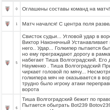
Оглашены составы команд на матч!
0
Матч начался! С центра поля разве
1
Свисток судьи... Угловой удар в во
Виктор Наконечный Устанавливает 
него.. Удар... Голкипер пытается б
но ему преграждают дорогу в рамка
набегает Тиша Волгоградский. Его
5
Науменко . Тиша Волгоградский Пр
чиркает головой по мячу... Несмотр
голкипера мяч не оказывается в во
трудно было игроку атаки переправ
ворота
Тиша Волгоградский бежит по право
Пытается обыграть Bot239 Botov2
6