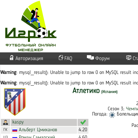
Авторизация
FAQ
Форум
Ст
Warning
: mysql_result(): Unable to jump to row 0 on MySQL result i
Warning
: mysql_result(): Unable to jump to row 0 on MySQL result i
Атлетико
(Испания)
Сезон 3;
Чемпи
Погода:
Болельщико
kaspy
Ра
Альберт
Цмиханов
4.20
ГК
Роман
Самарский
4.60
ЦЗ