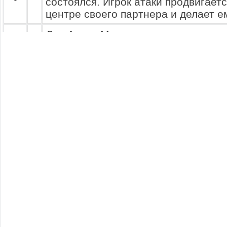
состоялся. Игрок атаки продвигаетс
центре своего партнера и делает ем
Для Артур Мирошниченко созданы 
чтобы ударить. Именно это и делае
команды. Сильным ударом он посыл
9
ворот с 17 метров... Альберт Цмих
удар и прыгает за мячем... Напрасн
мимо ворот
Артур Мирошниченко продвигается 
далеко, путь перекрывает Bot239 B
идет в обыгрыш... У него все получ
10
продвигается дальше... Удар... Гол
прыжок... Но безрезультатно...
ГОЛ!
Bot236 Botov236 и Мухтар Уразмбет
11
центра поля.
Богдан Курдибански делает красивы