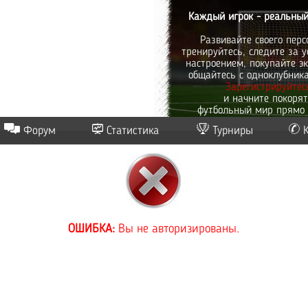
Каждый игрок - реальный
Развивайте своего перс
тренируйтесь, следите за у
настроением, покупайте эк
общайтесь с одноклубник
Зарегистрируйтес
и начните покоря
футбольный мир прямо 
Форум
Статистика
Турниры
ОШИБКА:
Вы не авторизированы.