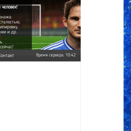
 человек!
онажа:
сталостью,
ипировку,
ами и др.
ь
ть
сейчас!
Контакт
Время сервера: 10:42