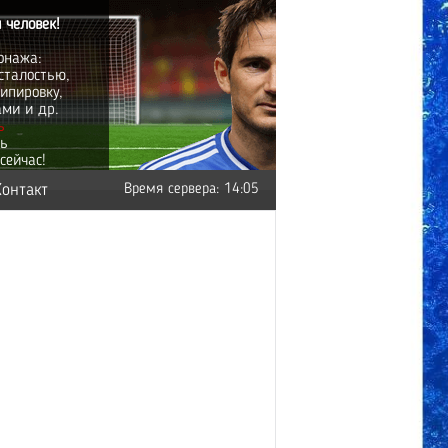
 человек!
онажа:
сталостью,
ипировку,
ами и др.
ь
ть
сейчас!
Контакт
Время сервера: 14:05