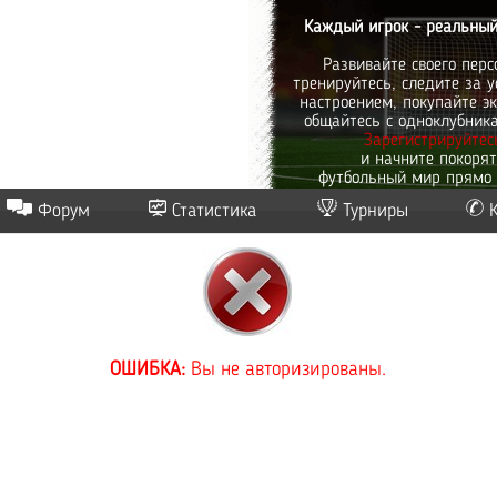
Каждый игрок - реальный
Развивайте своего перс
тренируйтесь, следите за у
настроением, покупайте эк
общайтесь с одноклубник
Зарегистрируйтес
и начните покоря
футбольный мир прямо 
Форум
Статистика
Турниры
ОШИБКА:
Вы не авторизированы.