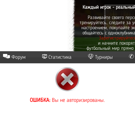
Каждый игрок - реальный
Развивайте своего перс
тренируйтесь, следите за у
настроением, покупайте эк
общайтесь с одноклубник
Зарегистрируйтес
и начните покоря
футбольный мир прямо 
Форум
Статистика
Турниры
ОШИБКА:
Вы не авторизированы.