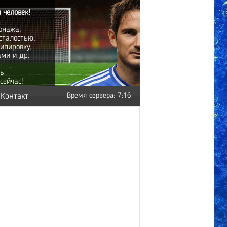
 человек!
онажа:
сталостью,
ипировку,
ами и др.
ь
ть
сейчас!
Контакт
Время сервера: 7:16