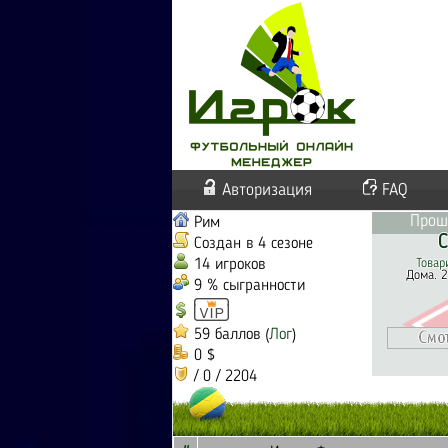
Авторизация
FAQ
Прош
Рим
С
Создан в 4 сезоне
14 игроков
Товар
Дома. 2
9 % сыгранности
59 баллов (
Лог
)
0 $
/ 0 / 2204