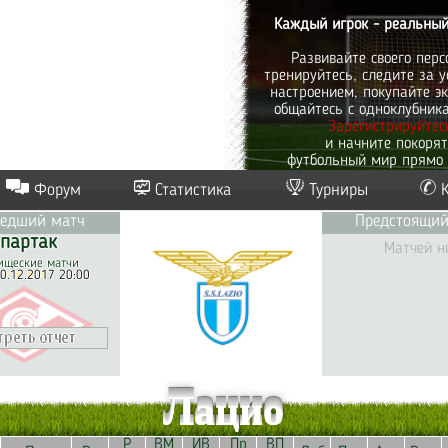
Каждый игрок - реальный
Развивайте своего перс
тренируйтесь, следите за у
настроением, покупайте эк
общайтесь с одноклубник
Зарегистрируйтес
и начните покоря
футбольный мир прямо 
Форум
Статистика
Турниры
едший матч
Предстоящий
партак
Матчей н
ищеские матчи
0.12.2017 20:00
Лацио
Р
ВМ
ИВ
Пр
ВП