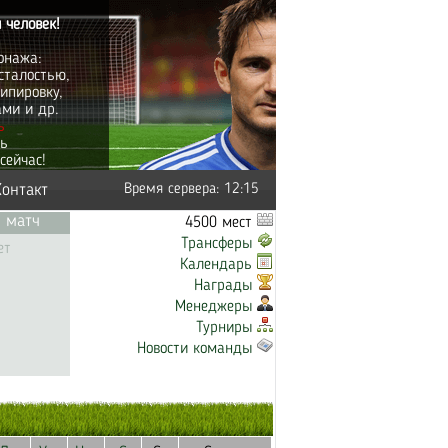
 человек!
онажа:
сталостью,
ипировку,
ами и др.
ь
ть
сейчас!
Контакт
Время сервера: 12:15
 матч
4500 мест
Трансферы
ет
Календарь
Награды
Менеджеры
Турниры
Новости команды