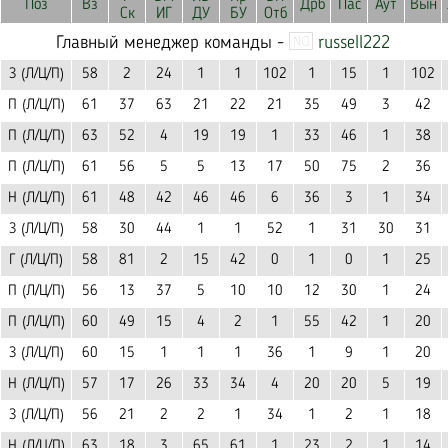
Поз
Вз
Дрб
Пас
Аут
Вын
Ск
ИГ
ДУ
БУ
Отб
Главный менеджер команды -
russell222
З (Л/Ц/П)
58
2
24
1
1
102
1
15
1
102
П (Л/Ц/П)
61
37
63
21
22
21
35
49
3
42
П (Л/Ц/П)
63
52
4
19
19
1
33
46
1
38
П (Л/Ц/П)
61
56
5
5
13
17
50
75
2
36
Н (Л/Ц/П)
61
48
42
46
46
6
36
3
1
34
З (Л/Ц/П)
58
30
44
1
1
52
1
31
30
31
Г (Л/Ц/П)
58
81
2
15
42
0
1
0
1
25
П (Л/Ц/П)
56
13
37
5
10
10
12
30
1
24
П (Л/Ц/П)
60
49
15
4
2
1
55
42
1
20
З (Л/Ц/П)
60
15
1
1
1
36
1
9
1
20
Н (Л/Ц/П)
57
17
26
33
34
4
20
20
5
19
З (Л/Ц/П)
56
21
2
2
1
34
1
2
1
18
Н (Л/Ц/П)
63
18
3
65
61
1
23
2
1
14