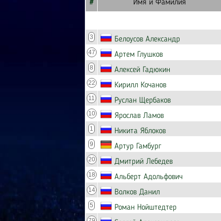
#
Имя и Фамилия
3
Белоусов Александр
47
Артем Глушков
8
Алексей Гадюкин
22
Кирилл Кочанов
11
Руслан Щербаков
10
Ярослав Ламов
1
Никита Яблоков
9
Артур Гамбург
20
Дмитрий Лебедев
18
Альберт Адольфович
14
Волков Данил
5
Роман Нойштедтер
79