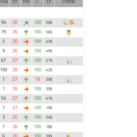
Лид
Уст
Нас
С
Ст
Статус
94
20
100
50$
79
26
100
56$
5
20
100
43$
9
20
100
49$
67
27
100
51$
100
20
100
42$
1
27
10
39$
1
20
100
30$
54
27
100
41$
1
27
100
19$
3
20
100
34$
1
20
100
18$
6
20
100
39$