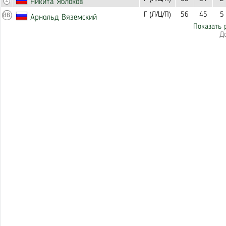
Никита Яблоков
Г (Л/Ц/П)
56
45
5
88
Арнольд Вяземский
Показать 
Д