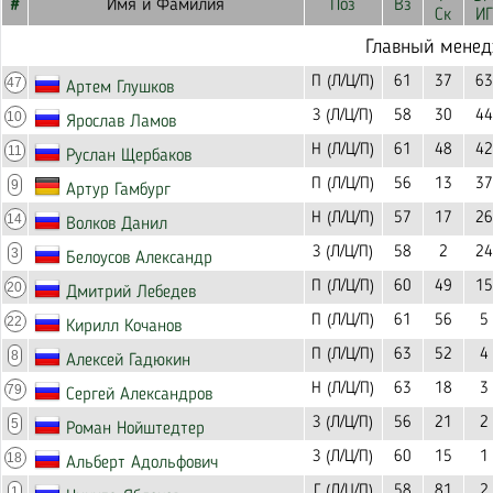
#
Имя и Фамилия
Поз
Вз
Ск
ИГ
Главный мене
П (Л/Ц/П)
61
37
63
47
Артем Глушков
З (Л/Ц/П)
58
30
44
10
Ярослав Ламов
Н (Л/Ц/П)
61
48
42
11
Руслан Щербаков
П (Л/Ц/П)
56
13
37
9
Артур Гамбург
Н (Л/Ц/П)
57
17
26
14
Волков Данил
З (Л/Ц/П)
58
2
24
3
Белоусов Александр
П (Л/Ц/П)
60
49
15
20
Дмитрий Лебедев
П (Л/Ц/П)
61
56
5
22
Кирилл Кочанов
П (Л/Ц/П)
63
52
4
8
Алексей Гадюкин
Н (Л/Ц/П)
63
18
3
79
Сергей Александров
З (Л/Ц/П)
56
21
2
5
Роман Нойштедтер
З (Л/Ц/П)
60
15
1
18
Альберт Адольфович
Г (Л/Ц/П)
58
81
2
1