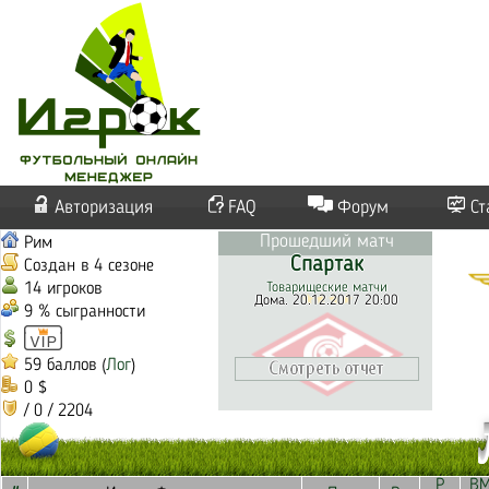
Авторизация
FAQ
Форум
Ст
Прошедший матч
Рим
Спартак
Создан в 4 сезоне
14 игроков
Товарищеские матчи
Дома. 20.12.2017 20:00
9 % сыгранности
59 баллов (
Лог
)
0 $
/ 0 / 2204
Р
В