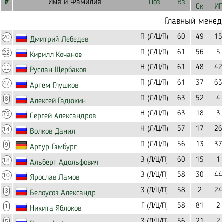
#
Имя и Фамилия
Поз
Вз
Ск
ИГ
Главный мене
П (Л/Ц/П)
60
49
15
20
Дмитрий Лебедев
П (Л/Ц/П)
61
56
5
22
Кирилл Кочанов
Н (Л/Ц/П)
61
48
42
11
Руслан Щербаков
П (Л/Ц/П)
61
37
63
47
Артем Глушков
П (Л/Ц/П)
63
52
4
8
Алексей Гадюкин
Н (Л/Ц/П)
63
18
3
79
Сергей Александров
Н (Л/Ц/П)
57
17
26
14
Волков Данил
П (Л/Ц/П)
56
13
37
9
Артур Гамбург
З (Л/Ц/П)
60
15
1
18
Альберт Адольфович
З (Л/Ц/П)
58
30
44
10
Ярослав Ламов
З (Л/Ц/П)
58
2
24
3
Белоусов Александр
Г (Л/Ц/П)
58
81
2
1
Никита Яблоков
З (Л/Ц/П)
56
21
2
5