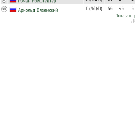
Роман Нойштедтер
Г (Л/Ц/П)
56
45
5
88
Арнольд Вяземский
Показать 
Д