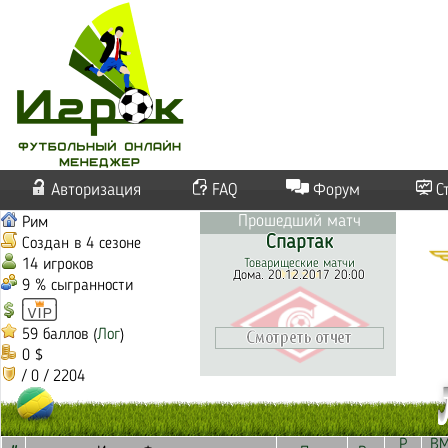
Авторизация
FAQ
Форум
С
Прошедший матч
Рим
Спартак
Создан в 4 сезоне
14 игроков
Товарищеские матчи
Дома. 20.12.2017 20:00
9 % сыгранности
59 баллов (
Лог
)
0 $
/ 0 / 2204
Р
В