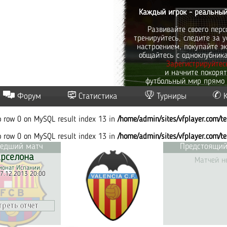
Каждый игрок - реальный
Развивайте своего перс
тренируйтесь, следите за у
настроением, покупайте эк
общайтесь с одноклубник
Зарегистрируйтес
и начните покоря
футбольный мир прямо 
Форум
Статистика
Турниры
to row 0 on MySQL result index 13 in
/home/admin/sites/vfplayer.com/t
to row 0 on MySQL result index 13 in
/home/admin/sites/vfplayer.com/t
едший матч
Предстоящий
рселона
Матчей н
ионат Испании
7.12.2013 20:00