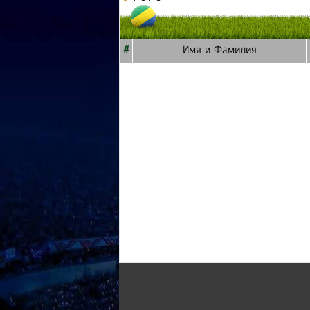
#
Имя и Фамилия