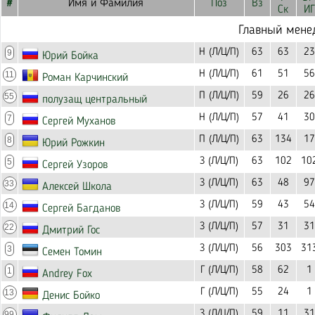
#
Имя и Фамилия
Поз
Вз
Ск
ИГ
Главный мене
Н (Л/Ц/П)
63
63
23
9
Юрий Бойка
Н (Л/Ц/П)
61
51
56
11
Роман Карчинский
П (Л/Ц/П)
59
26
26
55
полузащ центральный
Н (Л/Ц/П)
57
41
30
7
Сергей Муханов
П (Л/Ц/П)
63
134
17
8
Юрий Рожкин
З (Л/Ц/П)
63
102
10
5
Сергей Узоров
З (Л/Ц/П)
63
48
97
33
Алексей Школа
З (Л/Ц/П)
59
43
54
14
Сергей Багданов
З (Л/Ц/П)
57
31
31
22
Дмитрий Гос
З (Л/Ц/П)
56
303
31
3
Семен Томин
Г (Л/Ц/П)
58
62
1
1
Andrey Fox
Г (Л/Ц/П)
55
24
1
13
Денис Бойко
З (Л/Ц/П)
59
11
31
99