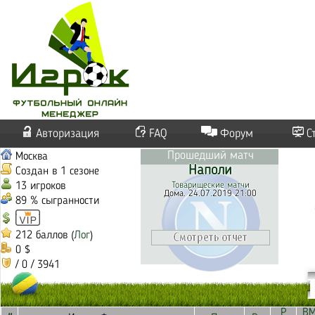
Авторизация
FAQ
Форум
С
Прошедший матч
Москва
Наполи
Создан в 1 сезоне
13 игроков
Товарищеские матчи
Дома. 24.07.2019 21:00
89 % сыгранности
212 баллов (
Лог
)
0 $
/ 0 / 3941
Р
В