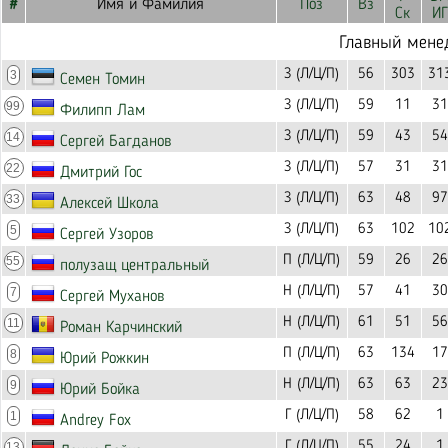
#
Имя и Фамилия
Поз
Вз
Ск
ИГ
Главный мене
З (Л/Ц/П)
56
303
31
3
Семен Томин
З (Л/Ц/П)
59
11
31
99
Филипп Лам
З (Л/Ц/П)
59
43
54
14
Сергей Багданов
З (Л/Ц/П)
57
31
31
22
Дмитрий Гос
З (Л/Ц/П)
63
48
97
33
Алексей Школа
З (Л/Ц/П)
63
102
10
5
Сергей Узоров
П (Л/Ц/П)
59
26
26
55
полузащ центральный
Н (Л/Ц/П)
57
41
30
7
Сергей Муханов
Н (Л/Ц/П)
61
51
56
11
Роман Карчинский
П (Л/Ц/П)
63
134
17
8
Юрий Рожкин
Н (Л/Ц/П)
63
63
23
9
Юрий Бойка
Г (Л/Ц/П)
58
62
1
1
Andrey Fox
Г (Л/Ц/П)
55
24
1
13