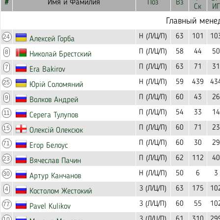
#
Имя и Фамилия
Поз
Вз
Ск
ИГ
Главный мене
Н (Л/Ц/П)
63
101
10
24
Алексей Горба
П (Л/Ц/П)
58
44
50
8
Николай Брестский
П (Л/Ц/П)
63
71
31
7
Era Bakirov
Н (Л/Ц/П)
59
439
43
25
Юрій Соломяний
П (Л/Ц/П)
60
43
26
9
Волков Андрей
П (Л/Ц/П)
54
33
14
11
Серега Тулупов
П (Л/Ц/П)
60
71
23
15
Олексій Олексюк
П (Л/Ц/П)
60
30
29
71
Егор Белоус
П (Л/Ц/П)
62
112
40
23
Вячеслав Пачин
Н (Л/Ц/П)
50
6
3
30
Артур Канчанов
З (Л/Ц/П)
63
175
10
4
Костолом Жестокий
З (Л/Ц/П)
60
55
10
77
Pavel Kulikov
З (Л/Ц/П)
61
310
29
10