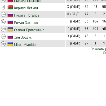
Михаил Момотов
З (Л/Ц/П)
59
43
50
3
Кирилл Деткин
Н (Л/Ц/П)
47
2
2
no
Никита Потапов
Г (Л/Ц/П)
63
104
16
33
Роман Захаров
Г (Л/Ц/П)
63
201
40
99
Степан Привозиньо
З (Л/Ц/П)
46
3
1
no
Эйн Зодекс
Г (Л/Ц/П)
27
1
1
no
Miron Miauldo
Показать 
Д