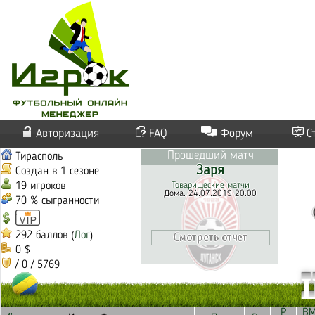
Авторизация
FAQ
Форум
С
Прошедший матч
Тирасполь
Заря
Создан в 1 сезоне
19 игроков
Товарищеские матчи
Дома. 24.07.2019 20:00
70 % сыгранности
292 баллов (
Лог
)
0 $
/ 0 / 5769
Р
В