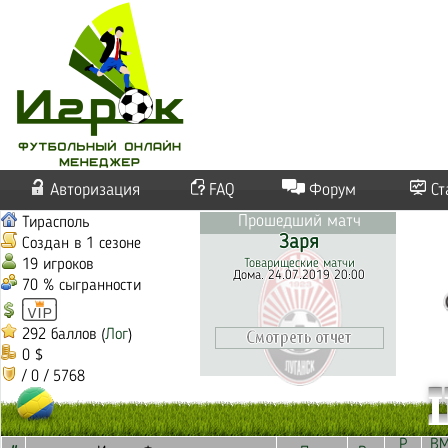
Авторизация
FAQ
Форум
Ст
Прошедший матч
Тирасполь
Заря
Создан в 1 сезоне
19 игроков
Товарищеские матчи
Дома. 24.07.2019 20:00
70 % сыгранности
292 баллов (
Лог
)
0 $
/ 0 / 5768
Р
В