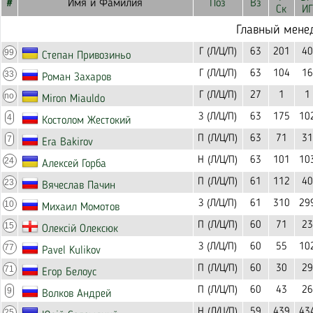
#
Имя и Фамилия
Поз
Вз
Ск
ИГ
Главный мене
Г (Л/Ц/П)
63
201
40
99
Степан Привозиньо
Г (Л/Ц/П)
63
104
16
33
Роман Захаров
Г (Л/Ц/П)
27
1
1
no
Miron Miauldo
З (Л/Ц/П)
63
175
10
4
Костолом Жестокий
П (Л/Ц/П)
63
71
31
7
Era Bakirov
Н (Л/Ц/П)
63
101
10
24
Алексей Горба
П (Л/Ц/П)
61
112
40
23
Вячеслав Пачин
З (Л/Ц/П)
61
310
29
10
Михаил Момотов
П (Л/Ц/П)
60
71
23
15
Олексій Олексюк
З (Л/Ц/П)
60
55
10
77
Pavel Kulikov
П (Л/Ц/П)
60
30
29
71
Егор Белоус
П (Л/Ц/П)
60
43
26
9
Волков Андрей
Н (Л/Ц/П)
59
439
43
25