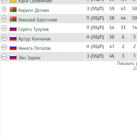
Юрій Соломяний
З (Л/Ц/П)
59
43
50
3
Кирилл Деткин
П (Л/Ц/П)
58
44
50
8
Николай Брестский
П (Л/Ц/П)
54
33
14
11
Серега Тулупов
Н (Л/Ц/П)
50
6
3
30
Артур Канчанов
Н (Л/Ц/П)
47
2
2
no
Никита Потапов
З (Л/Ц/П)
46
3
1
no
Эйн Зодекс
Показать 
Д